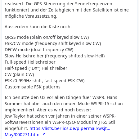
realisiert. Die GPS-Steuerung der Sendefrequenzen
funktioniert und der Zeitabgleich mit den Satelliten ist eine
mögliche Voraussetzung.
Ausserdem kann die Kiste noch:
QRSS mode (plain on/off keyed slow CW)
FSK/CW mode (frequency shift keyed slow CW)
DFCW mode (dual frequency CW)
Slow-Hellschreiber (frequency shifted slow-Hell)
Full-speed Hellschreiber
Half-speed ("DX") Hellshreiber
CW (plain CW)
FSK (0-999Hz shift, fast-speed FSK CW)
Customisable FSK patterns
Ich benutze den U3 vor allen Dingen fuer WSPR. Hans
Summer hat aber auch den neuen Mode WSPR-15 schon
implementiert. Aber es wird noch besser:
Jow Taylor hat schon vor Jahren in einer seiner WSPR-
Softwareversionen ein WSPR-QSO-Modus im JT65 Stil
eingeführt.
https://lists.berlios.de/pipermail/wsjt…
May/000271.html