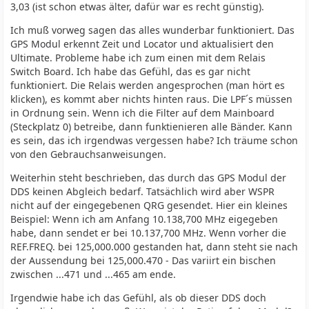
3,03 (ist schon etwas älter, dafür war es recht günstig).
Ich muß vorweg sagen das alles wunderbar funktioniert. Das
GPS Modul erkennt Zeit und Locator und aktualisiert den
Ultimate. Probleme habe ich zum einen mit dem Relais
Switch Board. Ich habe das Gefühl, das es gar nicht
funktioniert. Die Relais werden angesprochen (man hört es
klicken), es kommt aber nichts hinten raus. Die LPF´s müssen
in Ordnung sein. Wenn ich die Filter auf dem Mainboard
(Steckplatz 0) betreibe, dann funktienieren alle Bänder. Kann
es sein, das ich irgendwas vergessen habe? Ich träume schon
von den Gebrauchsanweisungen.
Weiterhin steht beschrieben, das durch das GPS Modul der
DDS keinen Abgleich bedarf. Tatsächlich wird aber WSPR
nicht auf der eingegebenen QRG gesendet. Hier ein kleines
Beispiel: Wenn ich am Anfang 10.138,700 MHz eigegeben
habe, dann sendet er bei 10.137,700 MHz. Wenn vorher die
REF.FREQ. bei 125,000.000 gestanden hat, dann steht sie nach
der Aussendung bei 125,000.470 - Das variirt ein bischen
zwischen ...471 und ...465 am ende.
Irgendwie habe ich das Gefühl, als ob dieser DDS doch