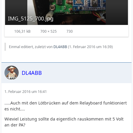
IMG_5125_700.jpg
106,31 kB
700 × 525
730
Einmal editiert, zuletzt von
DL4ABB
(
1. Februar 2016 um 16:39
)
DL4ABB
1. Februar 2016 um 16:41
.....Auch mit den Lötbrücken auf dem Relayboard funktioniert
es nicht....
Wieviel Leistung sollte da eigentlich rauskommen mit 5 Volt
an der PA?