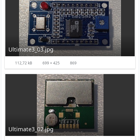
Ultimate3_03.jpg
112,72 kB
699 × 425
869
Ultimate3_02.jpg