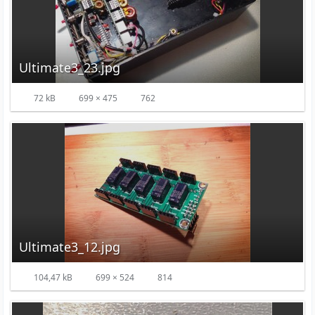
Ultimate3_23.jpg
72 kB
699 × 475
762
Ultimate3_12.jpg
104,47 kB
699 × 524
814