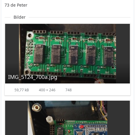
73 de Peter
Bilder
IMG_5124_700a.jpg
59,77 kB
400 × 246
748