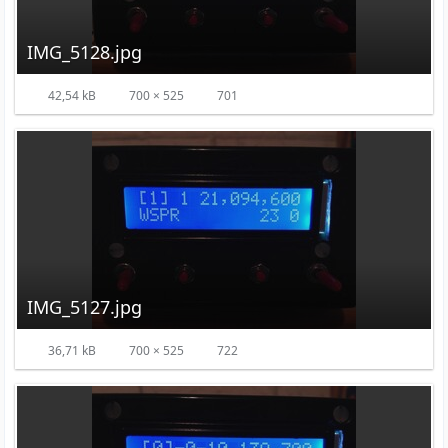
IMG_5128.jpg
42,54 kB
700 × 525
701
IMG_5127.jpg
36,71 kB
700 × 525
722