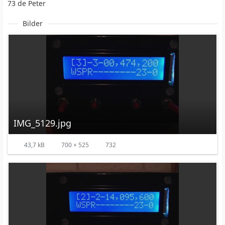
73 de Peter
Bilder
IMG_5129.jpg
43,7 kB
700 × 525
732