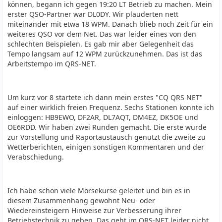
können, begann ich gegen 19:20 LT Betrieb zu machen. Mein
erster QSO-Partner war DL0DY. Wir plauderten nett
miteinander mit etwa 18 WPM. Danach blieb noch Zeit für ein
weiteres QSO vor dem Net. Das war leider eines von den
schlechten Beispielen. Es gab mir aber Gelegenheit das
Tempo langsam auf 12 WPM zurückzunehmen. Das ist das
Arbeitstempo im QRS-NET.
Um kurz vor 8 startete ich dann mein erstes "CQ QRS NET"
auf einer wirklich freien Frequenz. Sechs Stationen konnte ich
einloggen: HB9EWO, DF2AR, DL7AQT, DM4EZ, DK5OE und
OE6RDD. Wir haben zwei Runden gemacht. Die erste wurde
zur Vorstellung und Raportaustausch genutzt die zweite zu
Wetterberichten, einigen sonstigen Kommentaren und der
Verabschiedung.
Ich habe schon viele Morsekurse geleitet und bin es in
diesem Zusammenhang gewohnt Neu- oder
Wiedereinsteigern Hinweise zur Verbesserung ihrer
Betriebstechnik zu geben. Das geht im QRS-NET leider nicht.