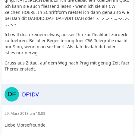
ging. NATUERLICH benutzr ich die ueblichen Kuerzel im QSO.
Ich kann sie auch fliessend lesen - wenn ich sie als CW
Zeichen HOERE. In SChriftform raetsel ich dann genau so wie
bei Dah dit DAHDIDIDAH DAHVDIT DAH oder .-.. .- ..- - ... -.-. .-.
.. ..-. -
Ich will doch keinem etwas, ausser Ihn zur Realitaet zurueck
zu fuehren. Bei aller Begeisterung fuer CW, Telegrafie macht
nur Sinn, wenn man sie hoert. Als dah divdah did oder -.-. .--
ist es nur nervig.
Gruss aus Zittau, auf dem Weg nach Prag mit genug Zeit fuer
Theresienstadt.
DF1DV
29. März 2013 um 18:03
Liebe Morsefreunde,