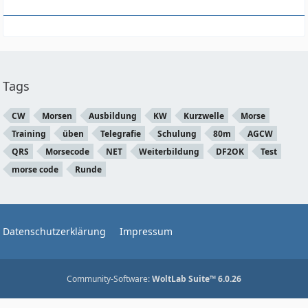
Tags
CW
Morsen
Ausbildung
KW
Kurzwelle
Morse
Training
üben
Telegrafie
Schulung
80m
AGCW
QRS
Morsecode
NET
Weiterbildung
DF2OK
Test
morse code
Runde
Datenschutzerklärung
Impressum
Community-Software:
WoltLab Suite™ 6.0.26