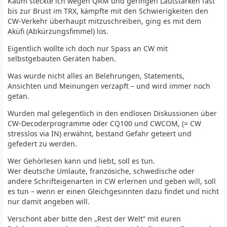
Kaum steckte ich wegen QRM und geringen Lautstärken fast
bis zur Brust im TRX, kämpfte mit den Schwierigkeiten den
CW-Verkehr überhaupt mitzuschreiben, ging es mit dem
Aküfi (Abkürzungsfimmel) los.
Eigentlich wollte ich doch nur Spass an CW mit
selbstgebauten Geräten haben.
Was wurde nicht alles an Belehrungen, Statements,
Ansichten und Meinungen verzapft – und wird immer noch
getan.
Wurden mal gelegentlich in den endlosen Diskussionen über
CW-Decoderprogramme oder CQ100 und CWCOM, (= CW
stresslos via IN) erwähnt, bestand Gefahr geteert und
gefedert zu werden.
Wer Gehörlesen kann und liebt, soll es tun.
Wer deutsche Umlaute, französiche, schwedische oder
andere Schrifteigenarten in CW erlernen und geben will, soll
es tun – wenn er einen Gleichgesinnten dazu findet und nicht
nur damit angeben will.
Verschont aber bitte den „Rest der Welt“ mit euren