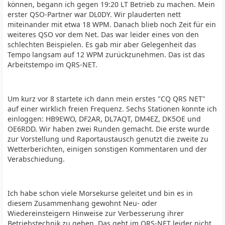
können, begann ich gegen 19:20 LT Betrieb zu machen. Mein
erster QSO-Partner war DL0DY. Wir plauderten nett
miteinander mit etwa 18 WPM. Danach blieb noch Zeit für ein
weiteres QSO vor dem Net. Das war leider eines von den
schlechten Beispielen. Es gab mir aber Gelegenheit das
Tempo langsam auf 12 WPM zurückzunehmen. Das ist das
Arbeitstempo im QRS-NET.
Um kurz vor 8 startete ich dann mein erstes "CQ QRS NET"
auf einer wirklich freien Frequenz. Sechs Stationen konnte ich
einloggen: HB9EWO, DF2AR, DL7AQT, DM4EZ, DK5OE und
OE6RDD. Wir haben zwei Runden gemacht. Die erste wurde
zur Vorstellung und Raportaustausch genutzt die zweite zu
Wetterberichten, einigen sonstigen Kommentaren und der
Verabschiedung.
Ich habe schon viele Morsekurse geleitet und bin es in
diesem Zusammenhang gewohnt Neu- oder
Wiedereinsteigern Hinweise zur Verbesserung ihrer
Betriebstechnik zu geben. Das geht im QRS-NET leider nicht.