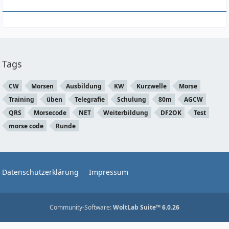
Tags
CW
Morsen
Ausbildung
KW
Kurzwelle
Morse
Training
üben
Telegrafie
Schulung
80m
AGCW
QRS
Morsecode
NET
Weiterbildung
DF2OK
Test
morse code
Runde
Datenschutzerklärung
Impressum
Community-Software:
WoltLab Suite™ 6.0.26