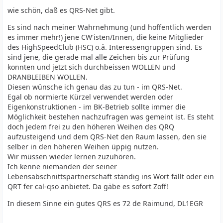
wie schön, daß es QRS-Net gibt.
Es sind nach meiner Wahrnehmung (und hoffentlich werden
es immer mehr!) jene CW'isten/Innen, die keine Mitglieder
des HighSpeedClub (HSC) o.ä. Interessengruppen sind. Es
sind jene, die gerade mal alle Zeichen bis zur Prüfung
konnten und jetzt sich durchbeissen WOLLEN und
DRANBLEIBEN WOLLEN.
Diesen wünsche ich genau das zu tun - im QRS-Net.
Egal ob normierte Kürzel verwendet werden oder
Eigenkonstruktionen - im BK-Betrieb sollte immer die
Möglichkeit bestehen nachzufragen was gemeint ist. Es steht
doch jedem frei zu den höheren Weihen des QRQ
aufzusteigend und dem QRS-Net den Raum lassen, den sie
selber in den höheren Weihen üppig nutzen.
Wir müssen wieder lernen zuzuhören.
Ich kenne niemanden der seiner
Lebensabschnittspartnerschaft ständig ins Wort fällt oder ein
QRT fer cal-qso anbietet. Da gäbe es sofort Zoff!
In diesem Sinne ein gutes QRS es 72 de Raimund, DL1EGR