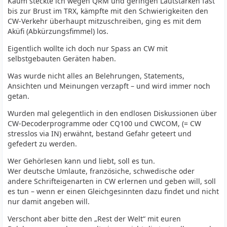
Kaum steckte ich wegen QRM und geringen Lautstärken fast
bis zur Brust im TRX, kämpfte mit den Schwierigkeiten den
CW-Verkehr überhaupt mitzuschreiben, ging es mit dem
Aküfi (Abkürzungsfimmel) los.
Eigentlich wollte ich doch nur Spass an CW mit
selbstgebauten Geräten haben.
Was wurde nicht alles an Belehrungen, Statements,
Ansichten und Meinungen verzapft – und wird immer noch
getan.
Wurden mal gelegentlich in den endlosen Diskussionen über
CW-Decoderprogramme oder CQ100 und CWCOM, (= CW
stresslos via IN) erwähnt, bestand Gefahr geteert und
gefedert zu werden.
Wer Gehörlesen kann und liebt, soll es tun.
Wer deutsche Umlaute, französiche, schwedische oder
andere Schrifteigenarten in CW erlernen und geben will, soll
es tun – wenn er einen Gleichgesinnten dazu findet und nicht
nur damit angeben will.
Verschont aber bitte den „Rest der Welt“ mit euren