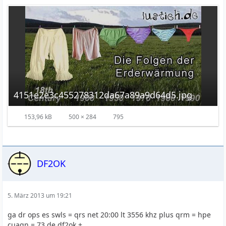
4151e2e3c455278312da67a89a9d64d5.jpg
153,96 kB
500 × 284
795
DF2OK
5. März 2013 um 19:21
ga dr ops es swls = qrs net 20:00 lt 3556 khz plus qrm = hpe
cuagn = 73 de df2ok +