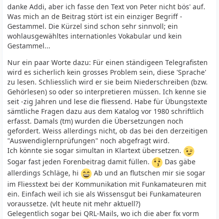
danke Addi, aber ich fasse den Text von Peter nicht bös' auf.
Was mich an de Beitrag stört ist ein einziger Begriff -
Gestammel. Die Kürzel sind schon sehr sinnvoll; ein
wohlausgewähltes internationles Vokabular und kein
Gestammel...
Nur ein paar Worte dazu: Für einen ständigeen Telegrafisten
wird es sicherlich kein grosses Problem sein, diese 'Sprache'
zu lesen. Schliesslich wird er sie beim Niederschreiben (bzw.
Gehörlesen) so oder so interpretieren müssen. Ich kenne sie
seit -zig Jahren und lese die fliessend. Habe für Übungstexte
sämtliche Fragen dazu aus dem Katalog vor 1980 schriftlich
erfasst. Damals (tm) wurden die Übersetzungen noch
gefordert. Weiss allerdings nicht, ob das bei den derzeitigen
"Auswendiglernprüfungen" noch abgefragt wird.
Ich könnte sie sogar simultan in Klartext übersetzen.
Sogar fast jeden Forenbeitrag damit füllen.
Das gäbe
allerdings Schläge, hi
Ab und an flutschen mir sie sogar
im Fliesstext bei der Kommunikation mit Funkamateuren mit
ein. Einfach weil ich sie als Wissensgut bei Funkamateuren
voraussetze. (vlt heute nit mehr aktuell?)
Gelegentlich sogar bei QRL-Mails, wo ich die aber fix vorm