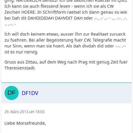
ging. NATUERLICH benutzr ich die ueblichen Kuerzel im QSO.
Ich kann sie auch fliessend lesen - wenn ich sie als CW
Zeichen HOERE. In SChriftform raetsel ich dann genau so wie
bei Dah dit DAHDIDIDAH DAHVDIT DAH oder .-.. .- ..- - ... -.-. .-.
.. ..-. -
Ich will doch keinem etwas, ausser Ihn zur Realitaet zurueck
zu fuehren. Bei aller Begeisterung fuer CW, Telegrafie macht
nur Sinn, wenn man sie hoert. Als dah divdah did oder -.-. .--
ist es nur nervig.
Gruss aus Zittau, auf dem Weg nach Prag mit genug Zeit fuer
Theresienstadt.
DF1DV
29. März 2013 um 18:03
Liebe Morsefreunde,