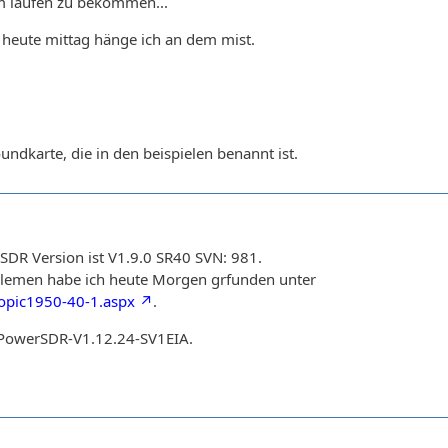
zum laufen zu bekommen...
seit heute mittag hänge ich an dem mist.
oundkarte, die in den beispielen benannt ist.
DR Version ist V1.9.0 SR40 SVN: 981.
blemen habe ich heute Morgen grfunden unter
Topic1950-40-1.aspx
.
f PowerSDR-V1.12.24-SV1EIA.