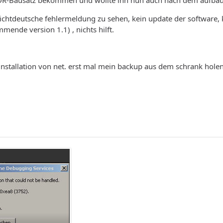
DR-Bausatz bekommen und wollte ihn nun auch nach dem aufbau
ichtdeutsche fehlermeldung zu sehen, kein update der software
mende version 1.1) , nichts hilft.
installation von net. erst mal mein backup aus dem schrank hol