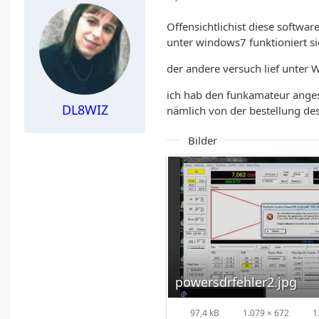
Offensichtlichist diese software
unter windows7 funktioniert si
der andere versuch lief unter 
ich hab den funkamateur angesc
DL8WIZ
nämlich von der bestellung des
Bilder
powersdrfehler2.jpg
97,4 kB
1.079 × 672
1