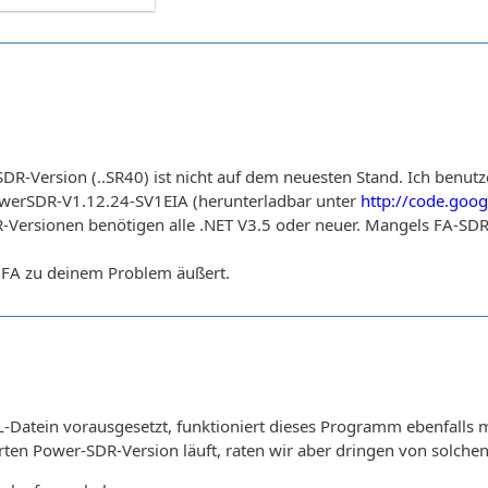
R-Version (..SR40) ist nicht auf dem neuesten Stand. Ich benutze
owerSDR-V1.12.24-SV1EIA (herunterladbar unter
http://code.goo
Versionen benötigen alle .NET V3.5 oder neuer. Mangels FA-SDR k
r FA zu deinem Problem äußert.
Datein vorausgesetzt, funktioniert dieses Programm ebenfalls mi
erten Power-SDR-Version läuft, raten wir aber dringen von solche