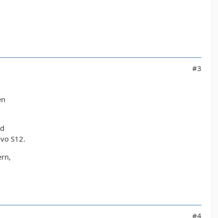
#3
en
nd
ovo S12.
ern,
#4