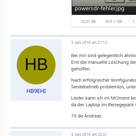
powersdr-fehler.jpg
26,01 kB
410 × 166
1.
3. Juni 2010 um 21:12
Bei mir sind gelegentlich ähn
Erst die manuelle Löschung de
geholfen.
Nach erfolgreicher Konfigura
Sendebetrieb problemlos, unt
HB9EHI
Leider kann ich im MOment kei
da der Laptop im Reisegepäck v
73 de Andreas
3. Juni 2010 um 22:31