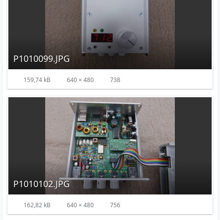
P1010099.JPG
159,74 kB
640 × 480
738
P1010102.JPG
162,82 kB
640 × 480
756