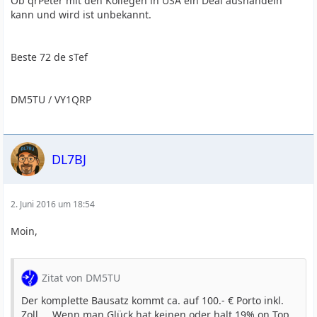
Ob qrPeter mit den Kollegen in USA ein Deal aushandeln
kann und wird ist unbekannt.
Beste 72 de sTef
DM5TU / VY1QRP
DL7BJ
2. Juni 2016 um 18:54
Moin,
Zitat von DM5TU
Der komplette Bausatz kommt ca. auf 100.- € Porto inkl.
Zoll.... Wenn man Glück hat keinen oder halt 19% on Top