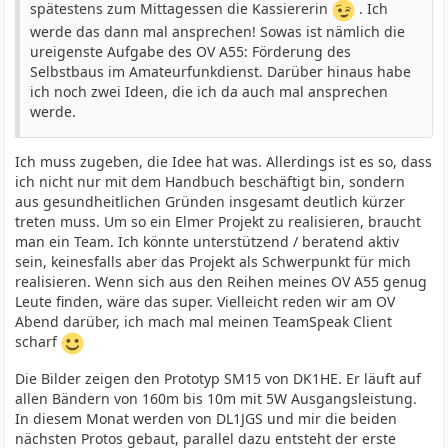
spätestens zum Mittagessen die Kassiererin
. Ich
werde das dann mal ansprechen! Sowas ist nämlich die
ureigenste Aufgabe des OV A55: Förderung des
Selbstbaus im Amateurfunkdienst. Darüber hinaus habe
ich noch zwei Ideen, die ich da auch mal ansprechen
werde.
Ich muss zugeben, die Idee hat was. Allerdings ist es so, dass
ich nicht nur mit dem Handbuch beschäftigt bin, sondern
aus gesundheitlichen Gründen insgesamt deutlich kürzer
treten muss. Um so ein Elmer Projekt zu realisieren, braucht
man ein Team. Ich könnte unterstützend / beratend aktiv
sein, keinesfalls aber das Projekt als Schwerpunkt für mich
realisieren. Wenn sich aus den Reihen meines OV A55 genug
Leute finden, wäre das super. Vielleicht reden wir am OV
Abend darüber, ich mach mal meinen TeamSpeak Client
scharf
Die Bilder zeigen den Prototyp SM15 von DK1HE. Er läuft auf
allen Bändern von 160m bis 10m mit 5W Ausgangsleistung.
In diesem Monat werden von DL1JGS und mir die beiden
nächsten Protos gebaut, parallel dazu entsteht der erste