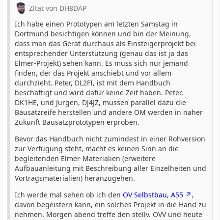
Zitat von DH8DAP
Ich habe einen Prototypen am letzten Samstag in
Dortmund besichtigen können und bin der Meinung,
dass man das Gerät durchaus als Einsteigerprojekt bei
entsprechender Unterstützung (genau das ist ja das
Elmer-Projekt) sehen kann. Es muss sich nur jemand
finden, der das Projekt anschiebt und vor allem
durchzieht. Peter, DL2FI, ist mit dem Handbuch
beschäftigt und wird dafür keine Zeit haben. Peter,
DK1HE, und Jürgen, DJ4JZ, müssen parallel dazu die
Bausatzreife herstellen und andere OM werden in naher
Zukunft Bausatzprototypen erproben.
Bevor das Handbuch nicht zumindest in einer Rohversion
zur Verfügung steht, macht es keinen Sinn an die
begleitenden Elmer-Materialien (erweitere
Aufbauanleitung mit Beschreibung aller Einzelheiten und
Vortragsmaterialien) heranzugehen.
Ich werde mal sehen ob ich den
OV Selbstbau, A55
,
davon begeistern kann, ein solches Projekt in die Hand zu
nehmen. Morgen abend treffe den stellv. OVV und heute