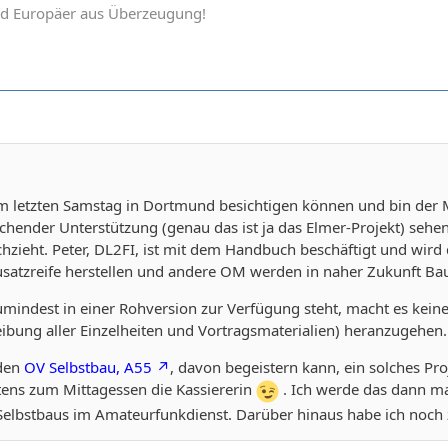
und Europäer aus Überzeugung!
m letzten Samstag in Dortmund besichtigen können und bin der 
echender Unterstützung (genau das ist ja das Elmer-Projekt) sehe
hzieht. Peter, DL2FI, ist mit dem Handbuch beschäftigt und wird 
usatzreife herstellen und andere OM werden in naher Zukunft Ba
mindest in einer Rohversion zur Verfügung steht, macht es keine
ibung aller Einzelheiten und Vortragsmaterialien) heranzugehen.
 den
OV Selbstbau, A55
, davon begeistern kann, ein solches P
stens zum Mittagessen die Kassiererin
. Ich werde das dann ma
elbstbaus im Amateurfunkdienst. Darüber hinaus habe ich noch 