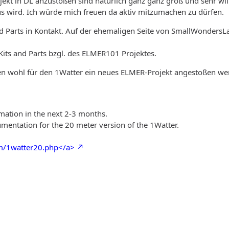
jekt in DL anzustoßen sind natürlich ganz ganz groß und sehr w
us wird. Ich würde mich freuen da aktiv mitzumachen zu dürfen.
nd Parts in Kontakt. Auf der ehemaligen Seite von SmallWondersLab
 Kits and Parts bzgl. des ELMER101 Projektes.
ten wohl für den 1Watter ein neues ELMER-Projekt angestoßen wer
mation in the next 2-3 months.
umentation for the 20 meter version of the 1Watter.
om/1watter20.php</a>