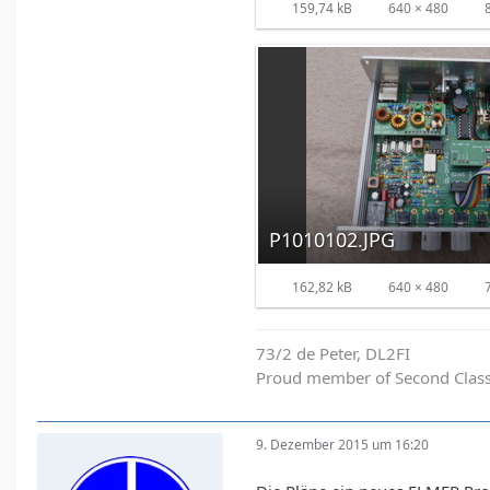
159,74 kB
640 × 480
P1010102.JPG
162,82 kB
640 × 480
73/2 de Peter, DL2FI
Proud member of Second Clas
9. Dezember 2015 um 16:20