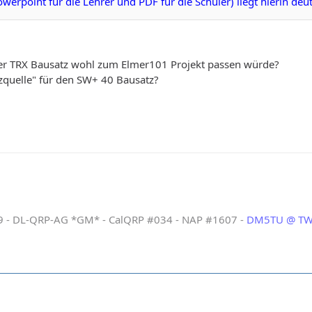
rpoint für die Lehrer und PDF für die Schüler) liegt hierin deu
.
her TRX Bausatz wohl zum Elmer101 Projekt passen würde?
zquelle" für den SW+ 40 Bausatz?
- DL-QRP-AG *GM* - CalQRP #034 - NAP #1607 -
DM5TU @ TW