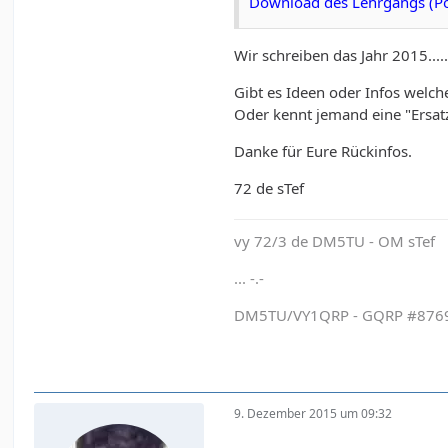
Download des Lehrgangs (Powe
Wir schreiben das Jahr 2015....
Gibt es Ideen oder Infos welc
Oder kennt jemand eine "Ersat
Danke für Eure Rückinfos.
72 de sTef
vy 72/3 de DM5TU - OM sTef
... -.-
DM5TU/VY1QRP - GQRP #8769 
9. Dezember 2015 um 09:32