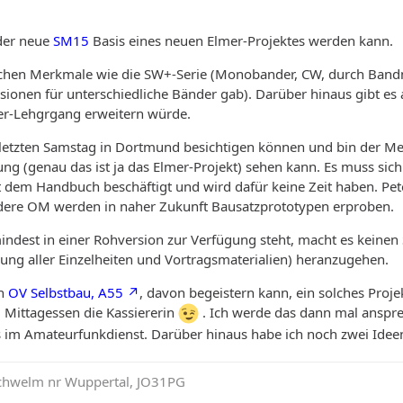
 der neue
SM15
Basis eines neuen Elmer-Projektes werden kann.
eichen Merkmale wie die SW+-Serie (Monobander, CW, durch Bandm
ionen für unterschiedliche Bänder gab). Darüber hinaus gibt es a
er-Lehgrgang erweitern würde.
letzten Samstag in Dortmund besichtigen können und bin der Mei
ng (genau das ist ja das Elmer-Projekt) sehen kann. Es muss sich
mit dem Handbuch beschäftigt und wird dafür keine Zeit haben. Pet
ndere OM werden in naher Zukunft Bausatzprototypen erproben.
dest in einer Rohversion zur Verfügung steht, macht es keinen 
ung aller Einzelheiten und Vortragsmaterialien) heranzugehen.
en
OV Selbstbau, A55
, davon begeistern kann, ein solches Proj
Mittagessen die Kassiererin
. Ich werde das dann mal anspre
 im Amateurfunkdienst. Darüber hinaus habe ich noch zwei Ideen
Schwelm nr Wuppertal, JO31PG