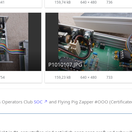
841
159,74 kB
640 × 480
736
P1010107.JPG
754
159,23 kB
640 × 480
733
s Operators Club
SOC
and Flying Pig Zapper #OOO (Certificated