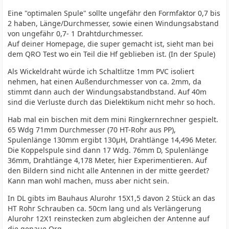
Eine "optimalen Spule" sollte ungefähr den Formfaktor 0,7 bis
2 haben, Länge/Durchmesser, sowie einen Windungsabstand
von ungefähr 0,7- 1 Drahtdurchmesser.
Auf deiner Homepage, die super gemacht ist, sieht man bei
dem QRO Test wo ein Teil die Hf geblieben ist. (In der Spule)
Als Wickeldraht würde ich Schaltlitze 1mm PVC isoliert
nehmen, hat einen Außendurchmesser von ca. 2mm, da
stimmt dann auch der Windungsabstandbstand. Auf 40m
sind die Verluste durch das Dielektikum nicht mehr so hoch.
Hab mal ein bischen mit dem mini Ringkernrechner gespielt.
65 Wdg 71mm Durchmesser (70 HT-Rohr aus PP),
Spulenlänge 130mm ergibt 130µH, Drahtlänge 14,496 Meter.
Die Koppelspule sind dann 17 Wdg. 76mm D, Spulenlänge
36mm, Drahtlänge 4,178 Meter, hier Experimentieren. Auf
den Bildern sind nicht alle Antennen in der mitte geerdet?
Kann man wohl machen, muss aber nicht sein.
In DL gibts im Bauhaus Alurohr 15X1,5 davon 2 Stück an das
HT Rohr Schrauben ca. 50cm lang und als Verlängerung
Alurohr 12X1 reinstecken zum abgleichen der Antenne auf
die genaue Qrg....