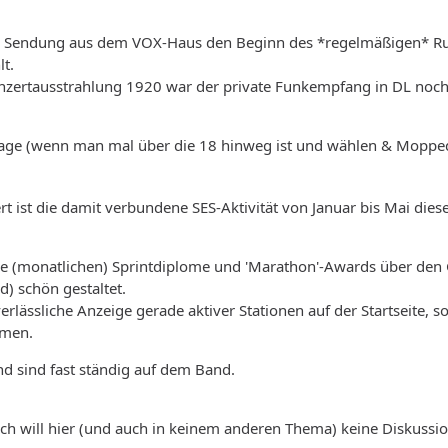
 Sendung aus dem VOX-Haus den Beginn des *regelmäßigen* Rundfun
lt.
nzertausstrahlung 1920 war der private Funkempfang in DL noch n
age (wenn man mal über die 18 hinweg ist und wählen & Moppe
 ist die damit verbundene SES-Aktivität von Januar bis Mai diese
die (monatlichen) Sprintdiplome und 'Marathon'-Awards über d
) schön gestaltet.
 verlässliche Anzeige gerade aktiver Stationen auf der Startseite, 
mmen.
nd sind fast ständig auf dem Band.
: ich will hier (und auch in keinem anderen Thema) keine Diskussi