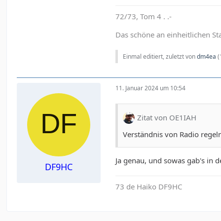
72/73, Tom 4 . .-
Das schöne an einheitlichen St
Einmal editiert, zuletzt von
dm4ea
(
11. Januar 2024 um 10:54
Zitat von OE1IAH
Verständnis von Radio reg
Ja genau, und sowas gab's in 
DF9HC
73 de Haiko DF9HC