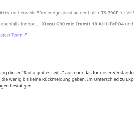
Wtts
, mittlerweile 50m endgespeist an der Luft +
TS-790E
für VH
benfalls Indoor ....
Xiegu G90 mit Eremit 18 AH LiFePO4
und 
atest Team
ung dieser "Radio gibt es seit..." auch um das für unser Verständ
ere die wenig bis keine Rückmeldung geben. Im Unterschied zu 
gen bestätigen.