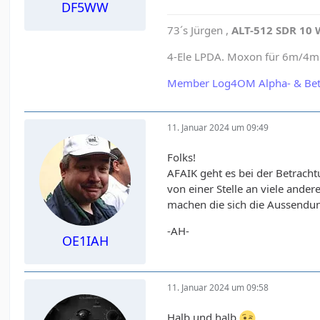
DF5WW
73´s Jürgen ,
ALT-512 SDR 10 
4-Ele LPDA. Moxon für 6m/4m e
Member Log4OM Alpha- & Bet
11. Januar 2024 um 09:49
Folks!
AFAIK geht es bei der Betracht
von einer Stelle an viele and
machen die sich die Aussendun
-AH-
OE1IAH
11. Januar 2024 um 09:58
Halb und halb