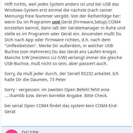
Hilft nichts, weil jedes System anders ist und bei USB das
Windows-System erst einmal die nächste (nach seiner
Meinung) freie Nummer vergibt. Von der Reihenfolge her:
wenn Du im Programm
und
Gerät (Firmware,Setup) COM4
einstellen kannst, dann laß der Gerätemanager in Ruhe und
stelle es im Programm oder Gerät ein. Ansonsten mußt Du
Dich nach App oder Firmware richten, d.h. nach dem
"Unflexibelsten". Merke Dir außerdem, in welcher USB-
Buchse (von mehreren) Du das Gerät ans Laufen kriegst.
Manche S/W (meistens Liz-S/W) verlangt immer die gleiche
USB-Buchse, muß nicht so sein, aber passiert auch.
Sorry, da muß jeder durch, der Seriell RS232 arbeitet. Ich
halte Dir die Daumen, 73 Peter
Sorry - vergessen: im zweiten Open Befehl fehlt eine
....\hamlib bzw. deren korrekte Angabe. Bitte Check.
bei serial Open COM4 findet das system kein COM4 End-
Gerät
DG1PK