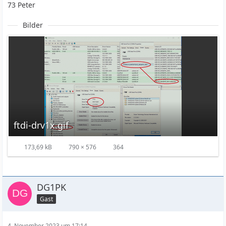
73 Peter
Bilder
ftdi-drv1x.gif
173,69 kB
790 × 576
364
DG1PK
Gast
4. November 2023 um 17:14