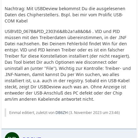
Nachtrag: Mit USBDeview bekommst Du die ausgelesenen
Daten des Chipherstellers. Bspl. bei mir vom Prolific USB-
COM Kabel
USB\VID_067B&PID_2303\6&8b2a1a8&0&6 . VID und PID
müssen mit den Treiberdaten übereinstimmen, in der .INF
Datei nachsehen. Bei Deinem Fehlerbild findet Win für den
entspr. VID und PID keinen Treiber oder es ist ein falscher
Treiber für diese Konstellation installiert (der nicht reagiert).
Das Tool bietet Dir auch Optionen wie disconnect oder
uninstall an (unter "File"). Wichtig zur Kontrolle: Treiber- und
.INF-Namen, damit kannst Du per Win suchen, wo alles
installiert ist, u.a. auch in der registry. Sobald ein USB-Kabel
steckt, zeigt Dir USBDeview auch was an. Ohne Anzeige ist
entweder der USB-Anschluß des PC defekt oder der Chip
am/im anderen Kabelende antwortet nicht.
Einmal editiert, zuletzt von
DB6ZH
(
3. November 2023 um 23:46
)