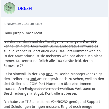
DB6ZH
4. November 2023 um 23:06
Hallo Jürgen, hast recht .
laß doch einfach mal die Verallgemeinerungen. Den G90
kenne ich nicht. Aber wenn Deine Endgeräte-Firmware es
zuläßt, kannst Du dort auch die COM-Port-Nummer wählen.
In der Anwendung ist sie meistens wählbar aber auch nicht
immer. Du kennst natürlich alle TRX-Geräte inkl. deren
Firmware ??
Es ist sinnvoll, in der App
und
im Device-Manager (der zeigt
den Treiber an)
und
am Endgerät nach zu sehen
, weil an den
drei
Stellen die COM-Port Nummern übereinstimmen
müssen.
Am Endgerät sofern dort wählbar.
Vertrauen (in
Beschreibungen) ist gut, Kontrolle ist besser.
Ich habe zur IT-Steinzeit mit V24/RS232 genügend Support
und Schulungen bringen müssen. Es gibt noch einige