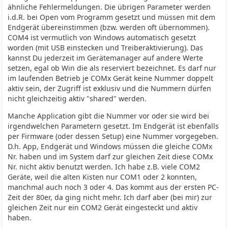
ähnliche Fehlermeldungen. Die übrigen Parameter werden
i.d.R. bei Open vom Programm gesetzt und müssen mit dem
Endgerät übereinstimmen (bzw. werden oft übernommen).
COM4 ist vermutlich von Windows automatisch gesetzt
worden (mit USB einstecken und Treiberaktivierung). Das
kannst Du jederzeit im Gerätemanager auf andere Werte
setzen, egal ob Win die als reserviert bezeichnet. Es darf nur
im laufenden Betrieb je COMx Gerät keine Nummer doppelt
aktiv sein, der Zugriff ist exklusiv und die Nummern dürfen
nicht gleichzeitig aktiv "shared" werden.
Manche Application gibt die Nummer vor oder sie wird bei
irgendwelchen Parametern gesetzt. Im Endgerät ist ebenfalls
per Firmware (oder dessen Setup) eine Nummer vorgegeben.
D.h. App, Endgerät und Windows müssen die gleiche COMx
Nr. haben und im System darf zur gleichen Zeit diese COMx
Nr. nicht aktiv benutzt werden. Ich habe z.B. viele COM2
Geräte, weil die alten Kisten nur COM1 oder 2 konnten,
manchmal auch noch 3 oder 4. Das kommt aus der ersten PC-
Zeit der 80er, da ging nicht mehr. Ich darf aber (bei mir) zur
gleichen Zeit nur ein COM2 Gerät eingesteckt und aktiv
haben.