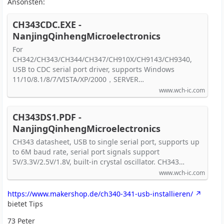
Ansonsten:
CH343CDC.EXE -
NanjingQinhengMicroelectronics
For
CH342/CH343/CH344/CH347/CH910X/CH9143/CH9340,
USB to CDC serial port driver, supports Windows
11/10/8.1/8/7/VISTA/XP/2000，SERVER…
www.wch-ic.com
CH343DS1.PDF -
NanjingQinhengMicroelectronics
CH343 datasheet, USB to single serial port, supports up
to 6M baud rate, serial port signals support
5V/3.3V/2.5V/1.8V, built-in crystal oscillator. CH343…
www.wch-ic.com
https://www.makershop.de/ch340-341-usb-installieren/
bietet Tips
73 Peter