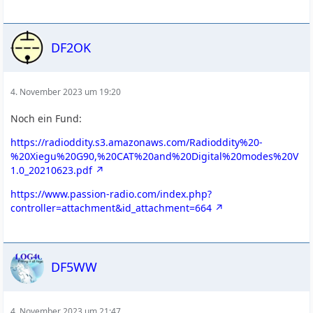
DF2OK
4. November 2023 um 19:20
Noch ein Fund:
https://radioddity.s3.amazonaws.com/Radioddity%20-
%20Xiegu%20G90,%20CAT%20and%20Digital%20modes%20V
1.0_20210623.pdf
https://www.passion-radio.com/index.php?
controller=attachment&id_attachment=664
DF5WW
4. November 2023 um 21:47