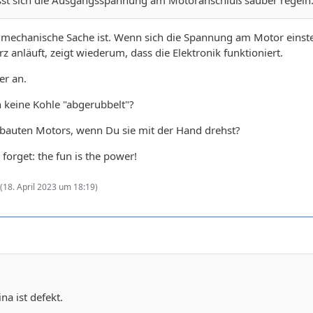
ässt sich die Ausgangsspannung am Motoranschluß sauber regeln
in mechanische Sache ist. Wenn sich die Spannung am Motor einstel
z anläuft, zeigt wiederum, dass die Elektronik funktioniert.
er an.
ch keine Kohle "abgerubbelt"?
ebauten Motors, wenn Du sie mit der Hand drehst?
forget: the fun is the power!
(
18. April 2023 um 18:19
)
a ist defekt.