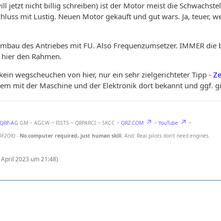
ll jetzt nicht billig schreiben) ist der Motor meist die Schwachst
luss mit Lustig. Neuen Motor gekauft und gut wars. Ja, teuer, w
mbau des Antriebes mit FU. Also Frequenzumsetzer. IMMER die 
 hier den Rahmen.
kein wegscheuchen von hier, nur ein sehr zielgerichteter Tipp -
Z
roblem mit der Maschine und der Elektronik dort bekannt und ggf. 
-QRP-AG
GM ~ AGCW ~ FISTS ~ QRPARCI ~ SKCC ~
QRZ.COM
~
YouTube
~
DF2OK)
-
No computer required, just human skill.
And: Real pilots don't need engines.
. April 2023 um 21:48
)