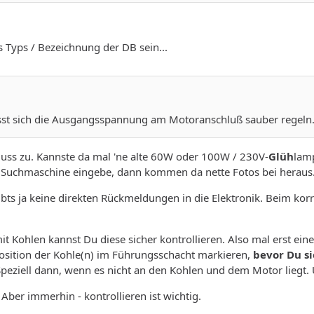
s Typs / Bezeichnung der DB sein...
ässt sich die Ausgangsspannung am Motoranschluß sauber regeln
luss zu. Kannste da mal 'ne alte 60W oder 100W / 230V-
Glüh
lam
 Suchmaschine eingebe, dann kommen da nette Fotos bei heraus
bts ja keine direkten Rückmeldungen in die Elektronik. Beim kor
t Kohlen kannst Du diese sicher kontrollieren. Also mal erst e
Position der Kohle(n) im Führungsschacht markieren,
bevor Du s
eziell dann, wenn es nicht an den Kohlen und dem Motor liegt. U
. Aber immerhin - kontrollieren ist wichtig.