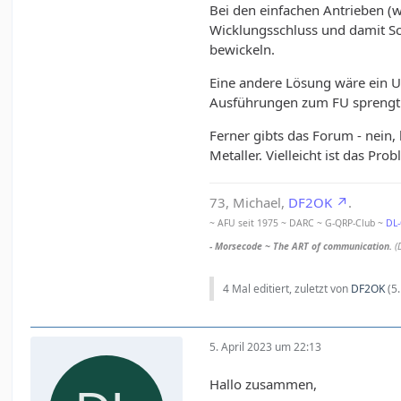
Bei den einfachen Antrieben (wi
Wicklungsschluss und damit Sch
bewickeln.
Eine andere Lösung wäre ein U
Ausführungen zum FU sprengt
Ferner gibts das Forum - nein, 
Metaller. Vielleicht ist das P
73, Michael,
DF2OK
.
~ AFU seit 1975 ~ DARC ~ G-QRP-Club ~
DL
- Morsecode ~ The ART of communication.
(
4 Mal editiert, zuletzt von
DF2OK
(
5
5. April 2023 um 22:13
Hallo zusammen,