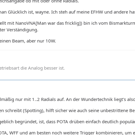
eichsangabe ob mit oder ohne Radials.
an Glücklich ist, wayne. Ich steh auf meine EFHW und andere ha
ellt mit NanoVNA[Man war das fricklig]) bin ich vom Bismarkturm
er Verständigung.
h einen Beam, aber nur 10W.
betriebsart die Analog besser ist.
äßig nur mit 1..2 Radials auf. An der Wundertechnik liegt's also
 schreibt (Spotting), hilft sicher wie auch seine unbestrittene 
blich begründet, ist, dass POTA drüben einfach deutlich populär
TA, WFF und am besten noch weitere Trigger kombinieren, um e