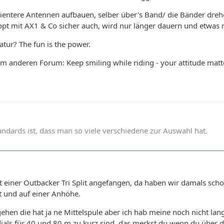
entere Antennen aufbauen, selber über's Band/ die Bänder drehe
pt mit AX1 & Co sicher auch, wird nur länger dauern und etwas
natur? The fun is the power.
nem anderen Forum: Keep smiling while riding - your attitude matt
andards ist, dass man so viele verschiedene zur Auswahl hat.
mit einer Outbacker Tri Split angefangen, da haben wir damals sc
t und auf einer Anhöhe.
 gehen die hat ja ne Mittelspule aber ich hab meine noch nicht 
ials für 40 und 80 m zu kurz sind, das merkst du wenn du über d