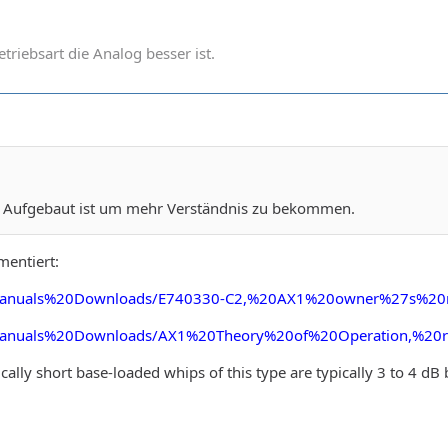
betriebsart die Analog besser ist.
x1 Aufgebaut ist um mehr Verständnis zu bekommen.
mentiert:
X1/Manuals%20Downloads/E740330-C2,%20AX1%20owner%27s%20
X1/Manuals%20Downloads/AX1%20Theory%20of%20Operation,%20
ically short base
-
loade
d whips of this type are typically 3 to
4 dB b