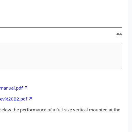
#4
manual.pdf
rev%20B2.pdf
elow the performance of a full
-
size vertical mounted at the