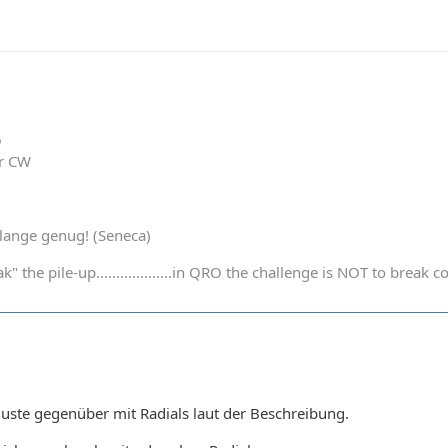
6
er CW
t lange genug! (Seneca)
k" the pile-up...................in QRO the challenge is NOT to bre
luste gegenüber mit Radials laut der Beschreibung.