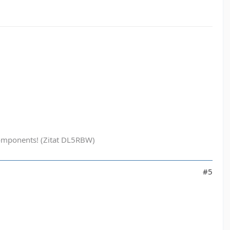
ak components! (Zitat DL5RBW)
#5