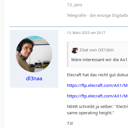
73, Jens
Telegrafie - die einzige Digital
13. März 2023 um 20:17
Zitat von OE1IAH
Wäre interessant wir die A
Elecraft hat das recht gut doku
dl3naa
https://ftp.elecraft.com/A
https://ftp.elecraft.com/A
N6KR schreibt ja selber: "
Electr
same opera
ting height.
"
73!