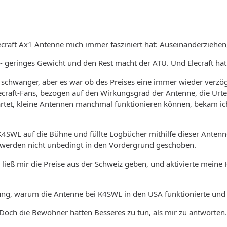
ecraft Ax1 Antenne mich immer fasziniert hat: Auseinanderziehen
- geringes Gewicht und den Rest macht der ATU. Und Elecraft hat 
schwanger, aber es war ob des Preises eine immer wieder verzö
raft-Fans, bezogen auf den Wirkungsgrad der Antenne, die Urteil
tet, kleine Antennen manchmal funktionieren können, bekam ich
SWL auf die Bühne und füllte Logbücher mithilfe dieser Antenne. 
 werden nicht unbedingt in den Vordergrund geschoben.
ließ mir die Preise aus der Schweiz geben, und aktivierte meine 
ung, warum die Antenne bei K4SWL in den USA funktionierte und b
l. Doch die Bewohner hatten Besseres zu tun, als mir zu antworten