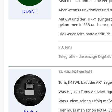
Also fehlt schonmal eine Vergl
Aber wenns Funktioniert und m
DD5NT
Mit 6W und der HF-P1 (Eingest
gekommen in SSB und sehr gut
Die Gegenseite hatte natürlic
73, Jens
Telegrafie - die einzige Digital
13. März 2023 um 20:56
Tom, K4SWL baut die AX1 regelm
Was HaJo zu Toms Aktivierungen
Was zudem seinen Erfolg maßge
Hier muss man schon POTA, SO
dm4ea