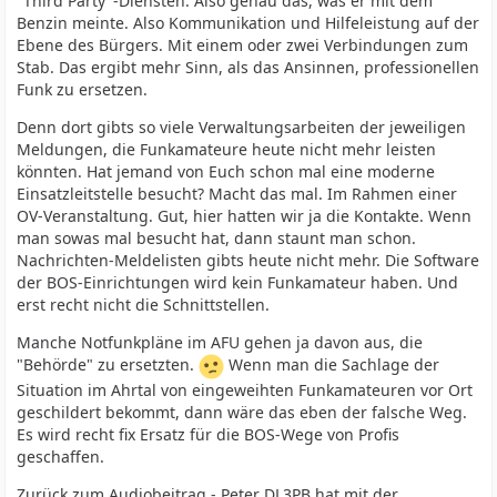
"Third Party"-Diensten. Also genau das, was er mit dem
Benzin meinte. Also Kommunikation und Hilfeleistung auf der
Ebene des Bürgers. Mit einem oder zwei Verbindungen zum
Stab. Das ergibt mehr Sinn, als das Ansinnen, professionellen
Funk zu ersetzen.
Denn dort gibts so viele Verwaltungsarbeiten der jeweiligen
Meldungen, die Funkamateure heute nicht mehr leisten
könnten. Hat jemand von Euch schon mal eine moderne
Einsatzleitstelle besucht? Macht das mal. Im Rahmen einer
OV-Veranstaltung. Gut, hier hatten wir ja die Kontakte. Wenn
man sowas mal besucht hat, dann staunt man schon.
Nachrichten-Meldelisten gibts heute nicht mehr. Die Software
der BOS-Einrichtungen wird kein Funkamateur haben. Und
erst recht nicht die Schnittstellen.
Manche Notfunkpläne im AFU gehen ja davon aus, die
"Behörde" zu ersetzten.
Wenn man die Sachlage der
Situation im Ahrtal von eingeweihten Funkamateuren vor Ort
geschildert bekommt, dann wäre das eben der falsche Weg.
Es wird recht fix Ersatz für die BOS-Wege von Profis
geschaffen.
Zurück zum Audiobeitrag - Peter DL3PB hat mit der