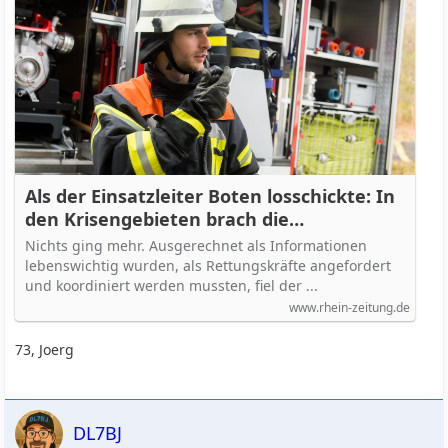
Als der Einsatzleiter Boten losschickte: In
den Krisengebieten brach die
Kommunikation zusammen
Nichts ging mehr. Ausgerechnet als Informationen
lebenswichtig wurden, als Rettungskräfte angefordert
und koordiniert werden mussten, fiel der ...
www.rhein-zeitung.de
73, Joerg
DL7BJ