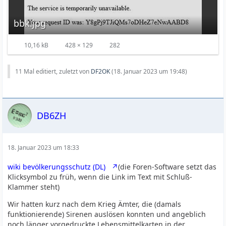
bbk.jpg
10,16 kB
428 × 129
282
11 Mal editiert, zuletzt von
DF2OK
(
18. Januar 2023 um 19:48
)
DB6ZH
18. Januar 2023 um 18:33
wiki bevölkerungsschutz (DL)
(die Foren-Software setzt das
Klicksymbol zu früh, wenn die Link im Text mit Schluß-
Klammer steht)
Wir hatten kurz nach dem Krieg Ämter, die (damals
funktionierende) Sirenen auslösen konnten und angeblich
noch länger vorgedruckte Lebensmittelkarten in der