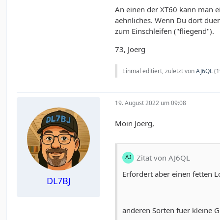
An einen der XT60 kann man ei
aehnliches. Wenn Du dort duenn
zum Einschleifen ("fliegend").
73, Joerg
Einmal editiert, zuletzt von
AJ6QL
(
1
19. August 2022 um 09:08
Moin Joerg,
Zitat von AJ6QL
Erfordert aber einen fetten 
DL7BJ
anderen Sorten fuer kleine G