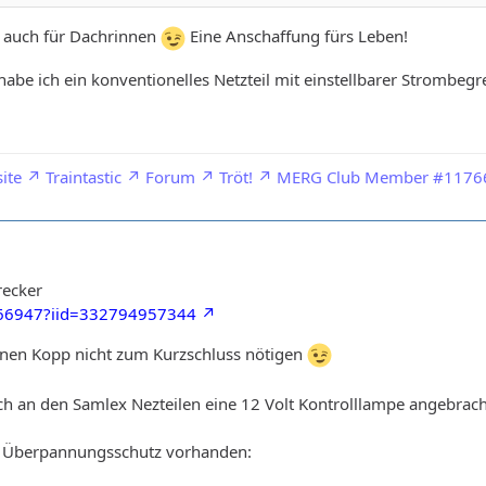
d, auch für Dachrinnen
Eine Anschaffung fürs Leben!
abe ich ein konventionelles Netzteil mit einstellbarer Strombeg
ite
Traintastic
Forum
Tröt!
MERG Club Member #1176
recker
166947?iid=332794957344
enen Kopp nicht zum Kurzschluss nötigen
ch an den Samlex Nezteilen eine 12 Volt Kontrolllampe angebrach
n Überpannungsschutz vorhanden: