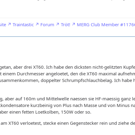
ite
Traintastic
Forum
Tröt!
MERG Club Member #1176
etan, aber drei XT60. Ich habe den dicksten nicht-gelitzten Kup
mit einem Durchmesser angeloetet, den die XT60 maximal aufneh
i zusammenkommen, doppelter Schrumpfschlauchbelag. Ich habe h
g, aber auf 160m und Mittelwelle naessen sie HF-maessig ganz le
ondensatore kurzbeinig von Plus nach Masse und von Minus nach
aber einen fetten Loetkolben, 150W oder so.
l am XT60 verloetest, stecke einen Gegenstecker rein und ziehe 