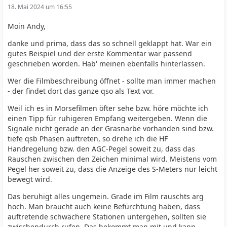
DX
18. Mai 2024 um 16:55
Moin Andy,
Externer Inhalt
youtu.be
Inhalte von externen Seiten werden ohne Ihre
danke und prima, dass das so schnell geklappt hat. War ein
Zustimmung nicht automatisch geladen und
gutes Beispiel und der erste Kommentar war passend
angezeigt.
geschrieben worden. Hab' meinen ebenfalls hinterlassen.
Wer die Filmbeschreibung öffnet - sollte man immer machen
Alle externen Inhalte anzeigen
- der findet dort das ganze qso als Text vor.
Durch die Aktivierung der externen Inhalte erklären Sie sich damit
einverstanden, dass personenbezogene Daten an Drittplattformen
Weil ich es in Morsefilmen öfter sehe bzw. höre möchte ich
übermittelt werden. Mehr Informationen dazu haben wir in
einen Tipp für ruhigeren Empfang weitergeben. Wenn die
unserer Datenschutzerklärung zur Verfügung gestellt.
Signale nicht gerade an der Grasnarbe vorhanden sind bzw.
tiefe qsb Phasen auftreten, so drehe ich die HF
... und die Contestvideos ebenfalls. Alle Tempi sind für
Handregelung bzw. den AGC-Pegel soweit zu, dass das
mich gut lesbar. Und Du hast in etwa die gleiche
Rauschen zwischen den Zeichen minimal wird. Meistens vom
Mithörtonöhe wie ich.
Pegel her soweit zu, dass die Anzeige des S-Meters nur leicht
bewegt wird.
Schön wäre noch etwas spezielles zu QRS so zwischen 10
und 12 WpM zu haben. Als Motivation, gutes Beispiel. Ich
Das beruhigt alles ungemein. Grade im Film rauschts arg
habe nix wirklich Brauchbares bei YT gefunden. Nur so
hoch. Man braucht auch keine Befürchtung haben, dass
eine Idee...
auftretende schwächere Stationen untergehen, sollten sie
zwischendurch rufen. Das bekommt man mit und kann