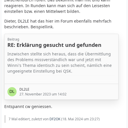
reagieren. In Runden kann man sich auf den Leisesten
einstellen bzw. einen Mittelwert bilden.
Dieter, DL2LE hat das hier im Forum ebenfalls mehrfach
beschrieben. Beispiellink.
Beitrag
RE: Erklärung gesucht und gefunden
Inzwischen stellte sich heraus, dass die Übermittlung
des Problems missverständlich war und jetzt mit
Winni's Thema identisch zu sein scheint, nämlich eine
ungeeignete Einstellung bei QSK.
Daher zunächst meine Vorgehensweise für genußvollen
QSK Betrieb.
DL2LE
27. November 2023 um 14:02
Dreh ich übers Band, ist die AGC eingeschaltet um
laute und leise Signale auf gleichen Level zu hören.
Entspannt cw geniessen.
Im QSO ist die AGC ausgeschaltet und die RF-Gain
7 Mal editiert, zuletzt von
DF2OK
(
18. Mai 2024 um 23:27
)
soweit zurückgetreten, daß das Rauschen gerade noch