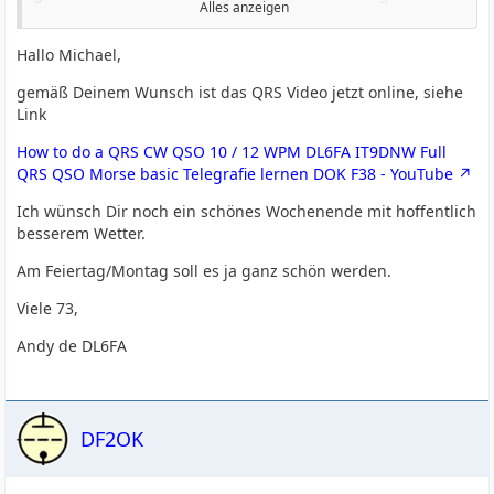
Alles anzeigen
Dein Konzept, das Du zum einen wohl in allen Filmen
(habe eben erst drei geschaut) die Randbedingungen
Hallo Michael,
erklärst, ist gut. Dass man mit einfachen Mitteln was
gemäß Deinem Wunsch ist das QRS Video jetzt online, siehe
erreichen kannst. Ein OM, ein TRX, 100W oder 5W und
Link
Dipole. Und, was ich auch bei mir hoch halte: Du
antwortest auf Kommentare.
How to do a QRS CW QSO 10 / 12 WPM DL6FA IT9DNW Full
QRS QSO Morse basic Telegrafie lernen DOK F38 - YouTube
Zwei Filmbeispiele. Die Annotation passt und die
Kommentare sprechen für sich. 2 X QRP:
Ich wünsch Dir noch ein schönes Wochenende mit hoffentlich
besserem Wetter.
Externer Inhalt
youtu.be
Am Feiertag/Montag soll es ja ganz schön werden.
Inhalte von externen Seiten werden ohne Ihre
Zustimmung nicht automatisch geladen und
Viele 73,
angezeigt.
Andy de DL6FA
Alle externen Inhalte anzeigen
Durch die Aktivierung der externen Inhalte erklären Sie sich damit
einverstanden, dass personenbezogene Daten an Drittplattformen
DF2OK
übermittelt werden. Mehr Informationen dazu haben wir in
unserer Datenschutzerklärung zur Verfügung gestellt.