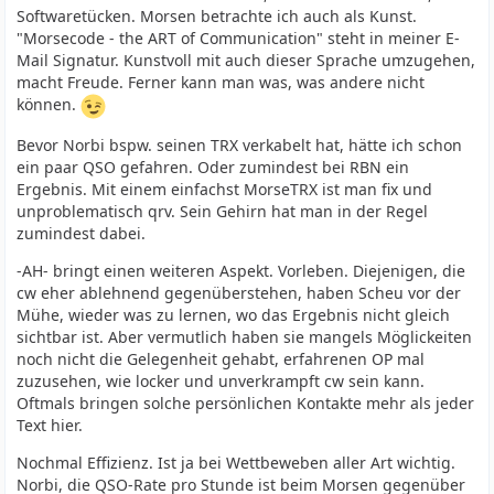
Softwaretücken. Morsen betrachte ich auch als Kunst.
"Morsecode - the ART of Communication" steht in meiner E-
Mail Signatur. Kunstvoll mit auch dieser Sprache umzugehen,
macht Freude. Ferner kann man was, was andere nicht
können.
Bevor Norbi bspw. seinen TRX verkabelt hat, hätte ich schon
ein paar QSO gefahren. Oder zumindest bei RBN ein
Ergebnis. Mit einem einfachst MorseTRX ist man fix und
unproblematisch qrv. Sein Gehirn hat man in der Regel
zumindest dabei.
-AH- bringt einen weiteren Aspekt. Vorleben. Diejenigen, die
cw eher ablehnend gegenüberstehen, haben Scheu vor der
Mühe, wieder was zu lernen, wo das Ergebnis nicht gleich
sichtbar ist. Aber vermutlich haben sie mangels Möglickeiten
noch nicht die Gelegenheit gehabt, erfahrenen OP mal
zuzusehen, wie locker und unverkrampft cw sein kann.
Oftmals bringen solche persönlichen Kontakte mehr als jeder
Text hier.
Nochmal Effizienz. Ist ja bei Wettbeweben aller Art wichtig.
Norbi, die QSO-Rate pro Stunde ist beim Morsen gegenüber