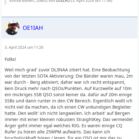
Einmal editiert, zuletzt von
DL4ZAO
(
3. April 2024 um 11:36
)
OE1IAH
3. April 2024 um 11:26
Folks!
Weil mich grad' zuvor DL3NAA zitiert hat. Eine Beobachtung
von der letzten SOTA Aktivierung: Die Bänder waren mau, 2m
war durch - Berg aktiviert, daher war ich recht entspannt,
kein Druck mehr nach QSOs/Punkten. Auf Kurzwelle auf 10m
ein mickriges SSB QSO sonst keiner da. dafür auf 20m einige
SSBs und dann runter in den CW Bereich. Eigentlich wollt ich
nicht viel da machen, da ich einen CW unkundigen Begleiter
hatte. Den wollt' ich nicht langweilen. Ich arbeit' auf Bergen
immer mit einer kleinen robusten StraightKey. Das vermeidet
Ärger geht immer egal welches RIG. Es waren einige CQ
Rufer zu hören alle 25WPM aufwärts. Das kann ich
bruchstückhaft hören / lesen, für ein QSO ist mir das zu