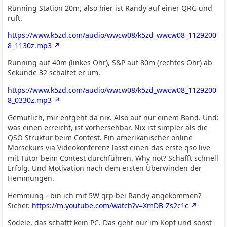
Running Station 20m, also hier ist Randy auf einer QRG und
ruft.
https://www.k5zd.com/audio/wwcw08/k5zd_wwcw08_1129200
8_1130z.mp3
Running auf 40m (linkes Ohr), S&P auf 80m (rechtes Ohr) ab
Sekunde 32 schaltet er um.
https://www.k5zd.com/audio/wwcw08/k5zd_wwcw08_1129200
8_0330z.mp3
Gemütlich, mir entgeht da nix. Also auf nur einem Band. Und:
was einen erreicht, ist vorhersehbar. Nix ist simpler als die
QSO Struktur beim Contest. Ein amerikanischer online
Morsekurs via Videokonferenz lässt einen das erste qso live
mit Tutor beim Contest durchführen. Why not? Schafft schnell
Erfolg. Und Motivation nach dem ersten Überwinden der
Hemmungen.
Hemmung - bin ich mit 5W qrp bei Randy angekommen?
Sicher.
https://m.youtube.com/watch?v=XmDB-Zs2c1c
Sodele, das schafft kein PC. Das geht nur im Kopf und sonst