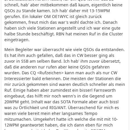
schnell, hab' aber mitbekommen daß kaum, eigentlich keine
QSOs zu Stande kamen. Ich hab' daher mit 13-15WPM
gerufen. Ein lokaler OM OE1WYC ist gleich zurück
gekommen, freut mich das war's wohl dachte ich. Danach
haben sich viele Stationen angestellt und ich war eine gute
halbe Stunde beschäftigt. RBN hat meinen Ruf in die Cluster
eingetragen.
Mein Begleiter war überrascht wie viele QSOs da entstanden.
Es hat ihm auch gefallen, daß das in CW besser ging als
zuvor in SSB am selben Band. Ich hab' ihm zuvor übersetzt,
daß die anderen nur rufen aber keine QSOs gefahren
wurden. Das CQ <Rufzeichen> kann man auch als nur CW
Interessierter bald erkennen. Die meisten der Stationen die
mir zurück gekommen sind waren deutlich schneller als mein
Ruf. Einige haben aber zumindest ein bisserl Farnsworth
eingebaut, das hilft mir noch wenn's in die Gegend um
20WPM geht. Inhalt war das SOTA Formale aber auch bissl
was zu Örtlichkeit und RIG/ANT. Überraschend für mich es
waren viele bereit mein eher langsames Tempo
mitzumachen. Umgekehrt hatte ich welche die mit mit 10-
12WPM geantwortet haben, die ich dann eben für mich