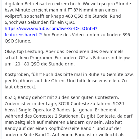
digitalen Betriebsarten extrem hoch. Wieviel qso pro Stunde
bzw. Minute erreicht man mit FT-8? Nimmt man einen
Vollprofi, so schafft er knapp 400 QSO die Stunde. Rund
6,nochwas Sekunden für ein QSO.
https://www.youtube.com/live/3r-DFLkOnb4?
feature=shared
Am Ende des Videos unten zu finden: 396
QSO Stunde.
Okay, top Leistung. Aber das Decodieren des Gewimmels
schafft kein Programm. Für andere OP als Fabian sind bspw.
um 120-180 QSO die Stunde drin.
Kostproben, führt Euch das bitte mal in Ruhe zu Gemüte bzw.
per Kopfhörer auf die Ohren. Und bitte leise einstellen. Zu
laut überdeckt.
K5ZD, Randy gehört mit zu den sehr guten Contestern.
Zudem ist er in der Lage, SO2R Conteste zu fahren. SO2R
heisst Single Operator 2 Radios. Ja, genau. Er bedient
während des Contestes 2 Stationen. Es gibt Conteste, da darf
man zeitgleich auf mehreren Bändern qrv sein. Also hat
Randy auf der einen Kopfhörerseite Band 1 und auf der
anderen Seite Band 2. Auf einem Band ist er vielleicht als