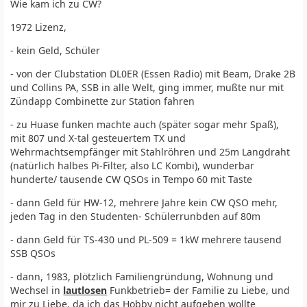
Wie kam ich zu CW?
1972 Lizenz,
- kein Geld, Schüler
- von der Clubstation DL0ER (Essen Radio) mit Beam, Drake 2B
und Collins PA, SSB in alle Welt, ging immer, mußte nur mit
Zündapp Combinette zur Station fahren
- zu Huase funken machte auch (später sogar mehr Spaß),
mit 807 und X-tal gesteuertem TX und
Wehrmachtsempfänger mit Stahlröhren und 25m Langdraht
(natürlich halbes Pi-Filter, also LC Kombi), wunderbar
hunderte/ tausende CW QSOs in Tempo 60 mit Taste
- dann Geld für HW-12, mehrere Jahre kein CW QSO mehr,
jeden Tag in den Studenten- Schülerrunbden auf 80m
- dann Geld für TS-430 und PL-509 = 1kW mehrere tausend
SSB QSOs
- dann, 1983, plötzlich Familiengründung, Wohnung und
Wechsel in
lautlosen
Funkbetrieb= der Familie zu Liebe, und
mir zu Liebe, da ich das Hobby nicht aufgeben wollte