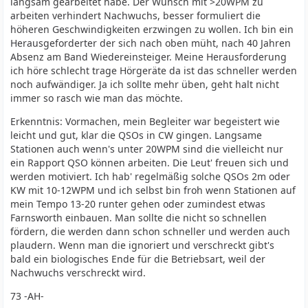
langsam gearbeitet habe. Der Wunsch mit >20WPM zu
arbeiten verhindert Nachwuchs, besser formuliert die
höheren Geschwindigkeiten erzwingen zu wollen. Ich bin ein
Herausgeforderter der sich nach oben müht, nach 40 Jahren
Absenz am Band Wiedereinsteiger. Meine Herausforderung
ich höre schlecht trage Hörgeräte da ist das schneller werden
noch aufwändiger. Ja ich sollte mehr üben, geht halt nicht
immer so rasch wie man das möchte.
Erkenntnis: Vormachen, mein Begleiter war begeistert wie
leicht und gut, klar die QSOs in CW gingen. Langsame
Stationen auch wenn's unter 20WPM sind die vielleicht nur
ein Rapport QSO können arbeiten. Die Leut' freuen sich und
werden motiviert. Ich hab' regelmäßig solche QSOs 2m oder
KW mit 10-12WPM und ich selbst bin froh wenn Stationen auf
mein Tempo 13-20 runter gehen oder zumindest etwas
Farnsworth einbauen. Man sollte die nicht so schnellen
fördern, die werden dann schon schneller und werden auch
plaudern. Wenn man die ignoriert und verschreckt gibt's
bald ein biologisches Ende für die Betriebsart, weil der
Nachwuchs verschreckt wird.
73 -AH-