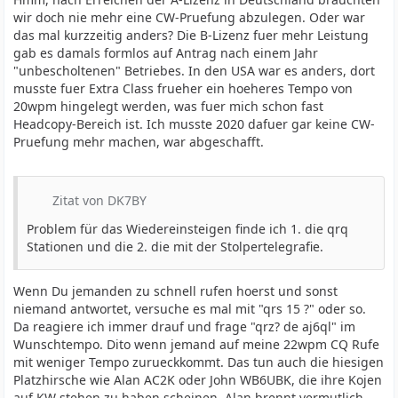
wir doch nie mehr eine CW-Pruefung abzulegen. Oder war
das mal kurzzeitig anders? Die B-Lizenz fuer mehr Leistung
gab es damals formlos auf Antrag nach einem Jahr
"unbescholtenen" Betriebes. In den USA war es anders, dort
musste fuer Extra Class frueher ein hoeheres Tempo von
20wpm hingelegt werden, was fuer mich schon fast
Headcopy-Bereich ist. Ich musste 2020 dafuer gar keine CW-
Pruefung mehr machen, war abgeschafft.
Zitat von DK7BY
Problem für das Wiedereinsteigen finde ich 1. die qrq
Stationen und die 2. die mit der Stolpertelegrafie.
Wenn Du jemanden zu schnell rufen hoerst und sonst
niemand antwortet, versuche es mal mit "qrs 15 ?" oder so.
Da reagiere ich immer drauf und frage "qrz? de aj6ql" im
Wunschtempo. Dito wenn jemand auf meine 22wpm CQ Rufe
mit weniger Tempo zurueckkommt. Das tun auch die hiesigen
Platzhirsche wie Alan AC2K oder John WB6UBK, die ihre Kojen
auf KW stehen zu haben scheinen. Alan brennt vermutlich