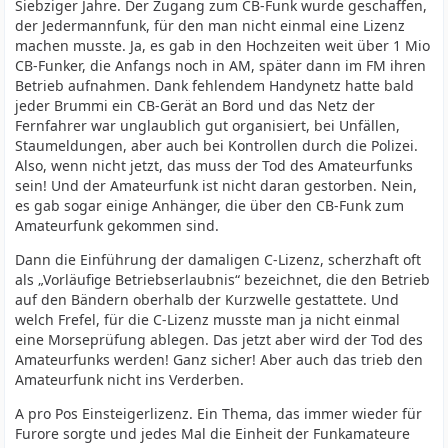
Siebziger Jahre. Der Zugang zum CB-Funk wurde geschaffen,
der Jedermannfunk, für den man nicht einmal eine Lizenz
machen musste. Ja, es gab in den Hochzeiten weit über 1 Mio
CB-Funker, die Anfangs noch in AM, später dann im FM ihren
Betrieb aufnahmen. Dank fehlendem Handynetz hatte bald
jeder Brummi ein CB-Gerät an Bord und das Netz der
Fernfahrer war unglaublich gut organisiert, bei Unfällen,
Staumeldungen, aber auch bei Kontrollen durch die Polizei.
Also, wenn nicht jetzt, das muss der Tod des Amateurfunks
sein! Und der Amateurfunk ist nicht daran gestorben. Nein,
es gab sogar einige Anhänger, die über den CB-Funk zum
Amateurfunk gekommen sind.
Dann die Einführung der damaligen C-Lizenz, scherzhaft oft
als „Vorläufige Betriebserlaubnis“ bezeichnet, die den Betrieb
auf den Bändern oberhalb der Kurzwelle gestattete. Und
welch Frefel, für die C-Lizenz musste man ja nicht einmal
eine Morseprüfung ablegen. Das jetzt aber wird der Tod des
Amateurfunks werden! Ganz sicher! Aber auch das trieb den
Amateurfunk nicht ins Verderben.
A pro Pos Einsteigerlizenz. Ein Thema, das immer wieder für
Furore sorgte und jedes Mal die Einheit der Funkamateure