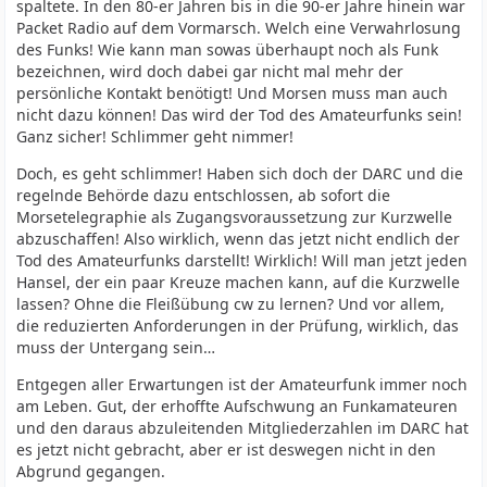
spaltete. In den 80-er Jahren bis in die 90-er Jahre hinein war
Packet Radio auf dem Vormarsch. Welch eine Verwahrlosung
des Funks! Wie kann man sowas überhaupt noch als Funk
bezeichnen, wird doch dabei gar nicht mal mehr der
persönliche Kontakt benötigt! Und Morsen muss man auch
nicht dazu können! Das wird der Tod des Amateurfunks sein!
Ganz sicher! Schlimmer geht nimmer!
Doch, es geht schlimmer! Haben sich doch der DARC und die
regelnde Behörde dazu entschlossen, ab sofort die
Morsetelegraphie als Zugangsvoraussetzung zur Kurzwelle
abzuschaffen! Also wirklich, wenn das jetzt nicht endlich der
Tod des Amateurfunks darstellt! Wirklich! Will man jetzt jeden
Hansel, der ein paar Kreuze machen kann, auf die Kurzwelle
lassen? Ohne die Fleißübung cw zu lernen? Und vor allem,
die reduzierten Anforderungen in der Prüfung, wirklich, das
muss der Untergang sein…
Entgegen aller Erwartungen ist der Amateurfunk immer noch
am Leben. Gut, der erhoffte Aufschwung an Funkamateuren
und den daraus abzuleitenden Mitgliederzahlen im DARC hat
es jetzt nicht gebracht, aber er ist deswegen nicht in den
Abgrund gegangen.