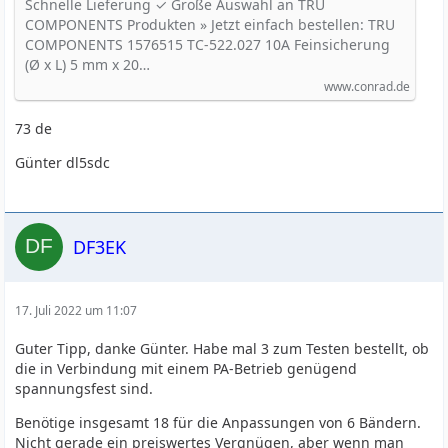
250 V Träge -T- Inhalt 1 St. kaufen
Schnelle Lieferung ✓ Große Auswahl an TRU
COMPONENTS Produkten » Jetzt einfach bestellen: TRU
COMPONENTS 1576515 TC-522.027 10A Feinsicherung
(Ø x L) 5 mm x 20…
www.conrad.de
73 de
Günter dl5sdc
DF3EK
17. Juli 2022 um 11:07
Guter Tipp, danke Günter. Habe mal 3 zum Testen bestellt, ob
die in Verbindung mit einem PA-Betrieb genügend
spannungsfest sind.
Benötige insgesamt 18 für die Anpassungen von 6 Bändern.
Nicht gerade ein preiswertes Vergnügen, aber wenn man