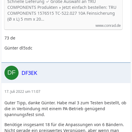
250 V Träge -T- Inhalt 1 St. kaufen
Schnelle Lieferung ✓ Große Auswahl an TRU
COMPONENTS Produkten » Jetzt einfach bestellen: TRU
COMPONENTS 1576515 TC-522.027 10A Feinsicherung
(Ø x L) 5 mm x 20…
www.conrad.de
73 de
Günter dl5sdc
DF3EK
17. Juli 2022 um 11:07
Guter Tipp, danke Günter. Habe mal 3 zum Testen bestellt, ob
die in Verbindung mit einem PA-Betrieb genügend
spannungsfest sind.
Benötige insgesamt 18 für die Anpassungen von 6 Bändern.
Nicht gerade ein preiswertes Vergnügen, aber wenn man