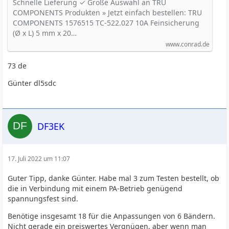
250 V Träge -T- Inhalt 1 St. kaufen
Schnelle Lieferung ✓ Große Auswahl an TRU
COMPONENTS Produkten » Jetzt einfach bestellen: TRU
COMPONENTS 1576515 TC-522.027 10A Feinsicherung
(Ø x L) 5 mm x 20…
www.conrad.de
73 de
Günter dl5sdc
DF3EK
17. Juli 2022 um 11:07
Guter Tipp, danke Günter. Habe mal 3 zum Testen bestellt, ob
die in Verbindung mit einem PA-Betrieb genügend
spannungsfest sind.
Benötige insgesamt 18 für die Anpassungen von 6 Bändern.
Nicht gerade ein preiswertes Vergnügen, aber wenn man