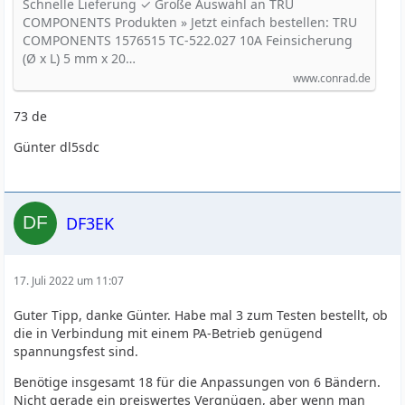
250 V Träge -T- Inhalt 1 St. kaufen
Schnelle Lieferung ✓ Große Auswahl an TRU
COMPONENTS Produkten » Jetzt einfach bestellen: TRU
COMPONENTS 1576515 TC-522.027 10A Feinsicherung
(Ø x L) 5 mm x 20…
www.conrad.de
73 de
Günter dl5sdc
DF3EK
17. Juli 2022 um 11:07
Guter Tipp, danke Günter. Habe mal 3 zum Testen bestellt, ob
die in Verbindung mit einem PA-Betrieb genügend
spannungsfest sind.
Benötige insgesamt 18 für die Anpassungen von 6 Bändern.
Nicht gerade ein preiswertes Vergnügen, aber wenn man