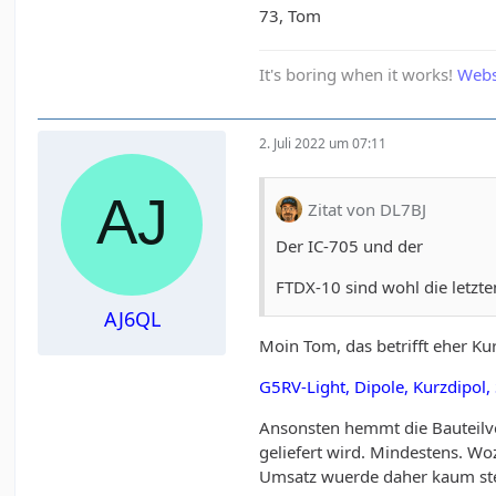
73, Tom
It's boring when it works!
Webs
2. Juli 2022 um 07:11
Zitat von DL7BJ
Der IC-705 und der
FTDX-10 sind wohl die letzten
AJ6QL
Moin Tom, das betrifft eher Ku
G5RV-Light, Dipole, Kurzdipol
Ansonsten hemmt die Bauteilver
geliefert wird. Mindestens. W
Umsatz wuerde daher kaum ste