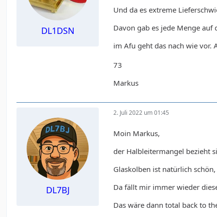
Und da es extreme Lieferschwie
Davon gab es jede Menge auf d
DL1DSN
im Afu geht das nach wie vor. A
73
Markus
2. Juli 2022 um 01:45
Moin Markus,
der Halbleitermangel bezieht s
Glaskolben ist natürlich schö
Da fällt mir immer wieder die
DL7BJ
Das wäre dann total back to th