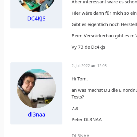
Aber interessant wäre es scho
Hier wäre dann für mich so ein
DC4KJS
Gibt es eigentlich noch Herste
Beim Versrärkerbau gibt es m.W
Vy 73 de Dc4kjs
2. Juli 2022 um 12:03
Hi Tom,
an was machst Du die Einordnun
Tests?
73!
dl3naa
Peter DL3NAA
DL3NAA