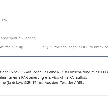
6
er CW
t lange genug! (Seneca)
k" the pile-up...................in QRO the challenge is NOT to bre
t der TS-590SG auf jeden Fall eine RX/TX-Umschaltung mit PIN-
lais für eine PA-Steuerung ein. Also ohne PA lautlos.
ime (tx delay): SSB, 17 ms. Aus dem Test der ARRL.