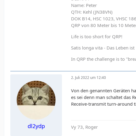
Name: Peter
QTH: Kehl (JN38VN)
DOK B14, HSC 1023, VHSC 18
QRP von 80 Meter bis 10 Met
Life is too short for QRP!
Satis longa vita - Das Leben is
In QRP the challenge is to "brea
2. Juli 2022 um 12:40
Von den genannten Geräten ha
es sei denn man schaltet das Re
Receive-transmit turn-around t
dl2ydp
Vy 73, Roger