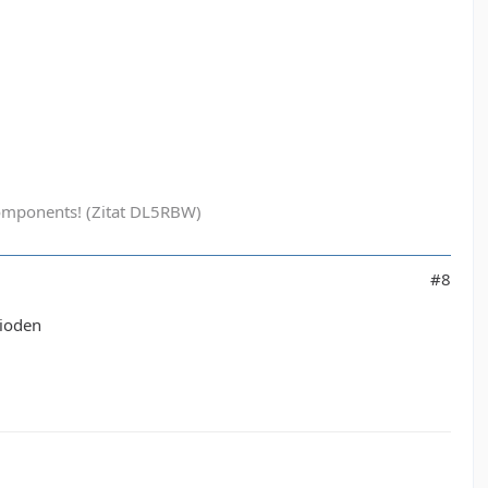
ak components! (Zitat DL5RBW)
#8
Dioden