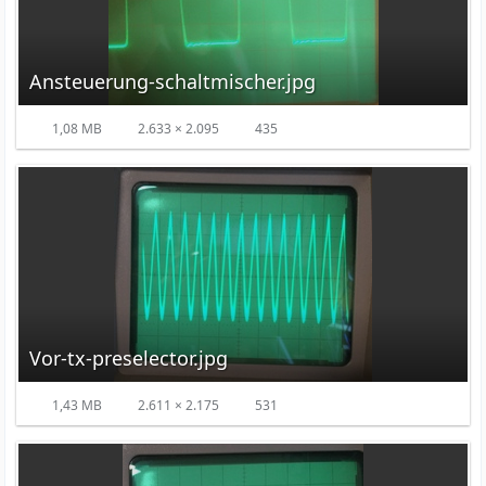
Ansteuerung-schaltmischer.jpg
1,08 MB
2.633 × 2.095
435
Vor-tx-preselector.jpg
1,43 MB
2.611 × 2.175
531