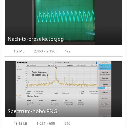
Nach-tx-preselector.jpg
1,2 MB
2.460 × 2.190
472
Spectrum-hobo.PNG
48,13 kB
1.024 × 600
546