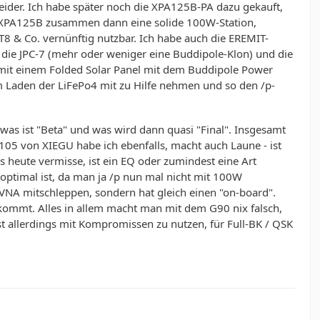
 leider. Ich habe später noch die XPA125B-PA dazu gekauft,
r XPA125B zusammen dann eine solide 100W-Station,
 & Co. vernünftig nutzbar. Ich habe auch die EREMIT-
 die JPC-7 (mehr oder weniger eine Buddipole-Klon) und die
ch mit einem Folded Solar Panel mit dem Buddipole Power
m Laden der LiFePo4 mit zu Hilfe nehmen und so den /p-
was ist "Beta" und was wird dann quasi "Final". Insgesamt
05 von XIEGU habe ich ebenfalls, macht auch Laune - ist
 heute vermisse, ist ein EQ oder zumindest eine Art
so optimal ist, da man ja /p nun mal nicht mit 100W
 VNA mitschleppen, sondern hat gleich einen "on-board".
kommt. Alles in allem macht man mit dem G90 nix falsch,
t allerdings mit Kompromissen zu nutzen, für Full-BK / QSK