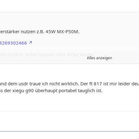
Verstärker nutzen z.B. 45W MX-P50M.
283269302466
ch truSDX, selber basteln oder fertig kaufen.
Alles anzeigen
 oder SW-3B.
ker sollen weniger Energie fressen, als wenn der Verstärker scho
nd dem usdr traue ich nicht wirklich. Der ft 817 ist mir leider d
Klassikern wie FT-817/818 auch nichts verkehrt. Bissl schwer, h
s der xiegu g90 überhaupt portabel tauglich ist.
nem OV in der Nähe oder bei anderen OM/YL ein /p gerät probier