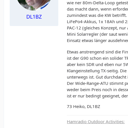
wie ner 80m-Delta-Loop geteste
das macht dann, wenn erforder
zumindest was die KW betrifft
DL1BZ
LiFePo4-Akkus, 1x 18Ah und 2x 
PAC-12 (gleiches Konzept, nur 
Mini Solarregler (der saut we
Einsatz etwas länger ausdehn
Etwas anstrengend sind die Fir
ist der G90 schon ein solider
aber kein SDR und eben nur 5W.
Klangeinstellung TX-seitig. Die
unterwegs ist. Gut durchdacht
Der Wide-Range-ATU stimmt pra
weder beim Preis noch in desse
ist er nur bedingt geeignet, d
73 Heiko, DL1BZ
Hamradio Outdoor Activities: