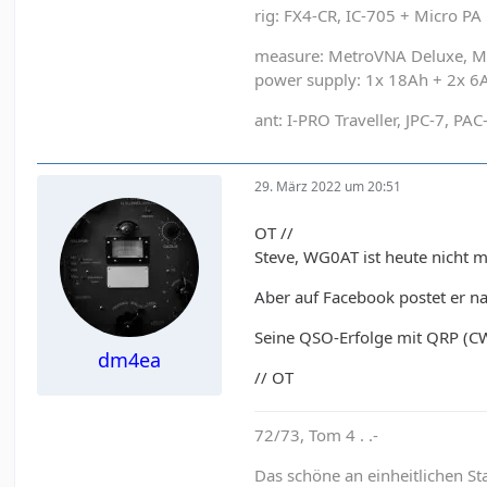
rig: FX4-CR, IC-705 + Micro 
measure: MetroVNA Deluxe, Me
power supply: 1x 18Ah + 2x 
ant: I-PRO Traveller, JPC-7, P
29. März 2022 um 20:51
OT //
Steve, WG0AT ist heute nicht 
Aber auf Facebook postet er n
Seine QSO-Erfolge mit QRP (CW
dm4ea
// OT
72/73, Tom 4 . .-
Das schöne an einheitlichen St