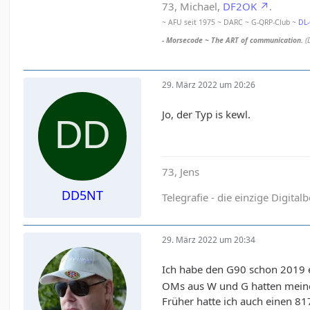
73, Michael,
DF2OK
.
~ AFU seit 1975 ~ DARC ~ G-QRP-Club ~
DL
- Morsecode ~ The ART of communication.
(
29. März 2022 um 20:26
Jo, der Typ is kewl.
73, Jens
DD5NT
Telegrafie - die einzige Digital
29. März 2022 um 20:34
Ich habe den G90 schon 2019 e
OMs aus W und G hatten meine 
Früher hatte ich auch einen 8