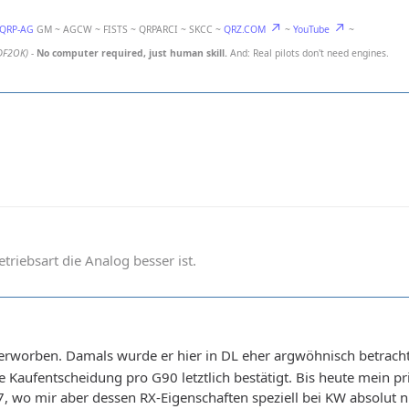
-QRP-AG
GM ~ AGCW ~ FISTS ~ QRPARCI ~ SKCC ~
QRZ.COM
~
YouTube
~
DF2OK)
-
No computer required, just human skill.
And: Real pilots don't need engines.
betriebsart die Analog besser ist.
rworben. Damals wurde er hier in DL eher argwöhnisch betrachte
Kaufentscheidung pro G90 letztlich bestätigt. Bis heute mein pr
17, wo mir aber dessen RX-Eigenschaften speziell bei KW absolut