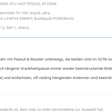
PA 50W, ATU mAT-705(V2), AT100M
troVNA FX-700, tinySA ultra
6Ah LiFePO4 EREMIT, Buddipole POWERmini
AC-12, MP-1, 404UL
mehr mit Peanut & Rooster unterwegs, die beiden sind im SOTA-
ach längerer Krankheitspause immer wieder beeindruckende Bild
) und einfachsten, oft niedrig hängenden Antennen sind beeindr
andards ist, dass man so viele verschiedene zur Auswahl hat.