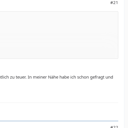
#21
n eingebaut wäre, gleiche Leistung wohlgemerkt.
eutlich zu teuer. In meiner Nähe habe ich schon gefragt und
at aber auch etwa zu bieten.
en.
#22