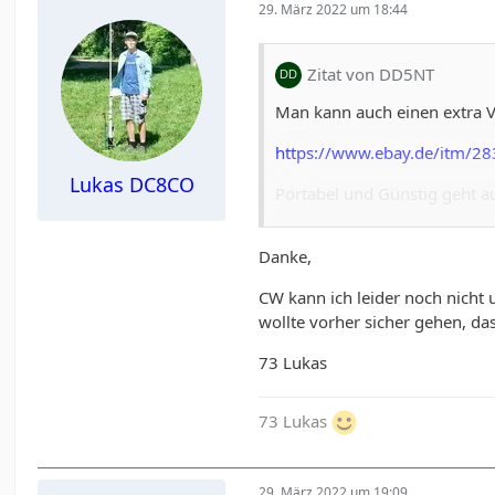
29. März 2022 um 18:44
Zitat von DD5NT
Man kann auch einen extra 
https://www.ebay.de/itm/
Lukas DC8CO
Portabel und Günstig geht au
CW only wäre QCX/QCX-Mini
Danke,
Geräte mit externem Verstär
CW kann ich leider noch nicht u
Ansonsten macht man mit den 
wollte vorher sicher gehen, das
Ansonsten einfach mal in ei
73 Lukas
73 Lukas
29. März 2022 um 19:09