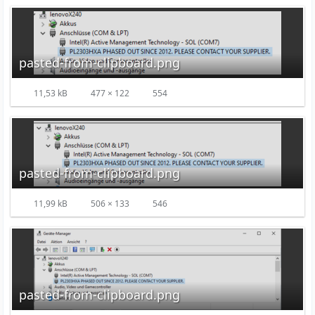
pasted-from-clipboard.png
11,53 kB
477 × 122
554
pasted-from-clipboard.png
11,99 kB
506 × 133
546
pasted-from-clipboard.png