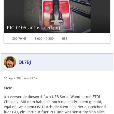
PIC_0105_autoscaled.jpg
300,79 kB
1.600 × 1.200
681
DL7BJ
14. April 2020 um 23:17
Moin,
ich verwende diesen 4-fach USB Serial Wandler mit FTDI
Chipsatz. Mit dem habe ich noch nie ein Problem gehabt,
egal mit welchem OS. Durch die 4 Ports ist der ausreichend
fuer CAT, ein Port nur fuer PTT und was sonst noch so alles