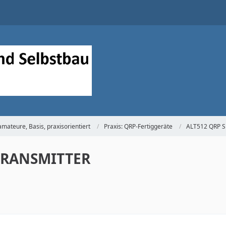
mateure, Basis, praxisorientiert
Praxis: QRP-Fertiggeräte
ALT512 QRP 
 TRANSMITTER