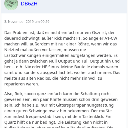
DB6ZH
3. November 2019 um 00:59
Das Problem ist, daß es nicht einfach nur ein Oszi ist, der
dauernd schwingt, außer Rick macht F1. Solange er A1-CW
machen will, außerdem mit nur einer Röhre, wenn wir das
Netzteil mal außen vor lassen, müssen die
Lastschwankungen einigermaßen aufgefangen werden. Es
geht ja dann zwischen Null Output und Full Output hin und
her -- d.h. Nix oder HF-Sinus. Meine Bauteile damals waren
samt und sonders ausgeschlachtet, wo her auch immer. Das
meiste aus alten Radios, die nicht mehr sinnvoll zu
reparieren waren.
Also, Rick, soooo ganz einfach kann die Schaltung nicht
gewesen sein, ein paar Kniffe müssen schon drin gewesen
sein. Ich habe z.B. nur mit Gittersperrspannungstastung
einen guten Schwingeinsatz hin bekommen. Der mußte
zumindest frequenzstabil sein, mit dem Tastenklick. Ein
Quarz hilft da nur bedingt. Die Leistung kann nicht in
Nullzeit da sein, aber es darf kein "Jaulen" auftreten. Die