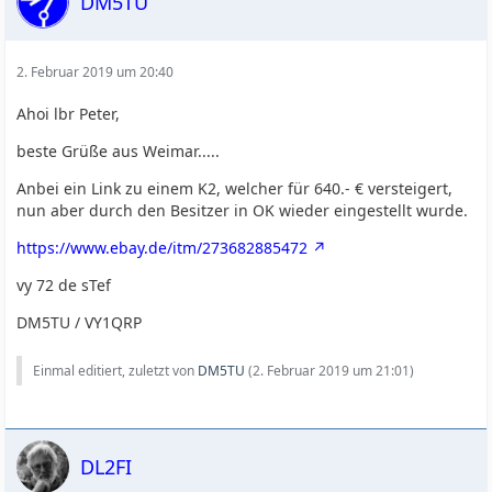
DM5TU
2. Februar 2019 um 20:40
Ahoi lbr Peter,
beste Grüße aus Weimar.....
Anbei ein Link zu einem K2, welcher für 640.- € versteigert,
nun aber durch den Besitzer in OK wieder eingestellt wurde.
https://www.ebay.de/itm/273682885472
vy 72 de sTef
DM5TU / VY1QRP
Einmal editiert, zuletzt von
DM5TU
(
2. Februar 2019 um 21:01
)
DL2FI