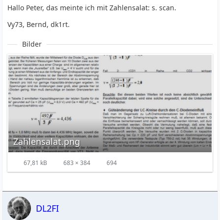
Hallo Peter, das meinte ich mit Zahlensalat: s. scan.
Vy73, Bernd, dk1rt.
Bilder
Zahlensalat.png
67,81 kB
683 × 384
694
DL2FI