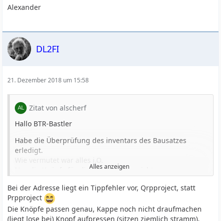
Alexander
DL2FI
21. Dezember 2018 um 15:58
Zitat von alscherf
Hallo BTR-Bastler
Habe die Überprüfung des inventars des Bausatzes
erledigt.
Wie vermutet war alles i.O.
Alles anzeigen
Nur die Knöpfe für die Poti's passen nicht.
Aber ich habe sowieso vor andere (silberne) zu
Bei der Adresse liegt ein Tippfehler vor, Qrpproject, statt
verwenden.
Prpproject
Hinweis: Die Internetaddresse
Die Knöpfe passen genau, Kappe noch nicht draufmachen
http://www.prpproject.de/btr18.htm
(liegt lose bei) Knopf aufpressen (sitzen ziemlich stramm),
funktioniert nicht. Habe auch heute den Funktamateur