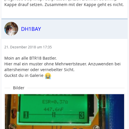
Kappe drauf setzen. Zusammem mit der Kappe geht es nicht.
bekommen,
da steht diese Adresse auch für Intressenten für diesen
Bausatz .
Jetzt werde ich die Baugruppe 1 anfangen.
DH1BAY
Viele Grüße
Alexander
21. Dezember 2018 um 17:35
Moin an alle BTR18 Bastler.
Hier mal ein muster ohne Mehrwertsteuer. Anzuwenden bei
altersheimer oder vernebelter Sicht.
Guckst du in Galerie
Bilder