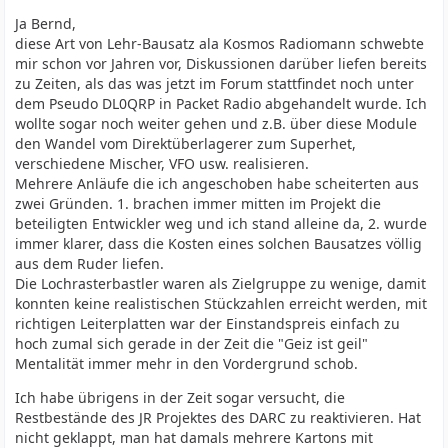
Ja Bernd,
diese Art von Lehr-Bausatz ala Kosmos Radiomann schwebte
mir schon vor Jahren vor, Diskussionen darüber liefen bereits
zu Zeiten, als das was jetzt im Forum stattfindet noch unter
dem Pseudo DL0QRP in Packet Radio abgehandelt wurde. Ich
wollte sogar noch weiter gehen und z.B. über diese Module
den Wandel vom Direktüberlagerer zum Superhet,
verschiedene Mischer, VFO usw. realisieren.
Mehrere Anläufe die ich angeschoben habe scheiterten aus
zwei Gründen. 1. brachen immer mitten im Projekt die
beteiligten Entwickler weg und ich stand alleine da, 2. wurde
immer klarer, dass die Kosten eines solchen Bausatzes völlig
aus dem Ruder liefen.
Die Lochrasterbastler waren als Zielgruppe zu wenige, damit
konnten keine realistischen Stückzahlen erreicht werden, mit
richtigen Leiterplatten war der Einstandspreis einfach zu
hoch zumal sich gerade in der Zeit die "Geiz ist geil"
Mentalität immer mehr in den Vordergrund schob.
Ich habe übrigens in der Zeit sogar versucht, die
Restbestände des JR Projektes des DARC zu reaktivieren. Hat
nicht geklappt, man hat damals mehrere Kartons mit