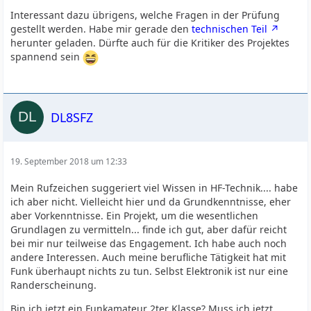
bzw. beschrieben.
Interessant dazu übrigens, welche Fragen in der Prüfung
Experimentell und technisch-wissenschaftlich.
gestellt werden. Habe mir gerade den
technischen Teil
WIE und WOMIT wir experimentieren, bleibt uns
herunter geladen. Dürfte auch für die Kritiker des Projektes
überlassen.
spannend sein
Beim aktuellen Projekt gehts um erweiterte Grundlagen.
Und viel analog. Na und?
Wer das nicht mag, der macht halt nicht mit und sucht
sich seinen eigenen Spielplatz
DL8SFZ
und macht unseren nicht madig oder schmutzig.
Auch davon gibts in unserer Welt viel zu viel: Intoleranz.
19. September 2018 um 12:33
Leider mehr und mehr im Afu, der das ja von Haus aus
nicht abbilden soll.
Mein Rufzeichen suggeriert viel Wissen in HF-Technik.... habe
Siehe Absatz 2, immer noch Satz 1: Völkerverständigung.
ich aber nicht. Vielleicht hier und da Grundkenntnisse, eher
Scheitert leider schon oft im eigenen (Hobby-)Volk.
aber Vorkenntnisse. Ein Projekt, um die wesentlichen
Grundlagen zu vermitteln... finde ich gut, aber dafür reicht
Viel Erfolg mit dem Projekt.
bei mir nur teilweise das Engagement. Ich habe auch noch
andere Interessen. Auch meine berufliche Tätigkeit hat mit
Funk überhaupt nichts zu tun. Selbst Elektronik ist nur eine
Randerscheinung.
Bin ich jetzt ein Funkamateur 2ter Klasse? Muss ich jetzt