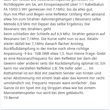
Richtkoppler am SA, am Einspeisepunkt über 1:1 Kabelbalun
FA 10/03 S 991 gemessen mit 7,1Mhz. bis da alles gut.
Nun mit Pfeil und Bogen eine Reflektor Umfang 45m abstand
etwa 5m zum Strahler dahintergehangen ( Resonanz selbe
Metode 6,9 MHz mit Dipper das selbe Ergebnis). Die
Resonanz des Strahlers geht
beim schließen der Schleife auf 6,9 Mhz. Strahler gekürzt auf
Resonanz bei 7,1MHz. Die Kurve sieht nun so aus. Relativ
steiler Abfall bei 7,1MHz danach flacher Anstieg,
Rückflußdämpfung in der Kerbe noch ohne richtige
Anpassung -9 bis -7dB SWR etwa 1,5. Nun meine Frage. Giebt
es eine Resonanzfrequenz für den Reflektor bei dem der
Gewinn oder anderer seits die Rückdämpfung optimal ist. Ich
kann mir vorstellen Reflektor z.B. 5% tiefer oder ... . Im
Rothammel ist ein Bild mit zweitem Sender von hinten und
einer Abstimmung mit einem Stab aber das kommt mir recht
umständlich vor, Frequenz messen wäre einfacher . Das
Ganze ist ein Spiel mit zig Strippen etwa wie bei eimem
Marionettenspieler nur wird bei dem geklatscht.
73 Bernd