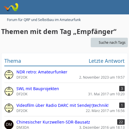
Forum für QRP und Selbstbau im Amateurfunk
Themen mit dem Tag „Empfänger“
Suche nach Tags
Thema
Letzte Antwort
NDR retro: Amateurfunker
DF2OK
2. November 2023 um 19:57
SWL mit Bauprojekten
3
DF2OK
31. Mai 2017 um 10:20
Videofilm über Radio DARC mit Sende(r)technik!
1
DF2OK
22. März 2017 um 16:56
Chinesischer Kurzwellen-SDR-Bausatz
22
DM3DA
3. Dezember 2016 um 18:13