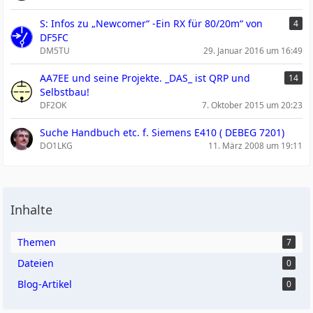
S: Infos zu „Newcomer“ -Ein RX für 80/20m“ von
4
DF5FC
DM5TU
29. Januar 2016 um 16:49
AA7EE und seine Projekte. _DAS_ ist QRP und
14
Selbstbau!
DF2OK
7. Oktober 2015 um 20:23
Suche Handbuch etc. f. Siemens E410 ( DEBEG 7201)
DO1LKG
11. März 2008 um 19:11
Inhalte
Themen
7
Dateien
0
Blog-Artikel
0