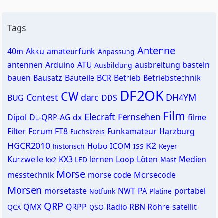
Tags
Antenne
40m
Akku
amateurfunk
Anpassung
antennen
Arduino
ATU
ausbreitung
basteln
Ausbildung
bauen
Bausatz
Bauteile
BCR
Betrieb
Betriebstechnik
DF2OK
CW
Contest
darc
DH4YM
BUG
DDS
Film
Elecraft
Fernsehen
Dipol
DL-QRP-AG
dx
filme
Filter
Forum
FT8
Funkamateur
Harzburg
Fuchskreis
HGCR2010
K2
Hobo
ICOM
historisch
ISS
Keyer
Kurzwelle
KX3
lernen
Loop
Löten
Medien
kx2
LED
Mast
Morse
messtechnik
morse code
Morsecode
Morsen
morsetaste
NWT
PA
portabel
Notfunk
Platine
QRP
QMX
QRPP
Radio
RBN
Röhre
satellit
QCX
QSO