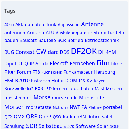
Tags
Antenne
40m
Akku
amateurfunk
Anpassung
antennen
Arduino
ATU
ausbreitung
basteln
Ausbildung
bauen
Bausatz
Bauteile
BCR
Betrieb
Betriebstechnik
DF2OK
CW
Contest
darc
DH4YM
BUG
DDS
Film
Elecraft
Fernsehen
Dipol
DL-QRP-AG
dx
filme
Filter
Forum
FT8
Funkamateur
Harzburg
Fuchskreis
HGCR2010
K2
Hobo
ICOM
historisch
ISS
Keyer
Kurzwelle
KX3
lernen
Loop
Löten
Medien
kx2
LED
Mast
Morse
messtechnik
morse code
Morsecode
Morsen
morsetaste
NWT
PA
portabel
Notfunk
Platine
QRP
QMX
QRPP
Radio
RBN
Röhre
satellit
QCX
QSO
SDR
Selbstbau
Schulung
Software
Solar
si570
SOLF