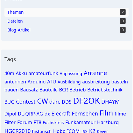
Themen
2
Dateien
0
Blog-Artikel
0
Tags
Antenne
40m
Akku
amateurfunk
Anpassung
antennen
Arduino
ATU
ausbreitung
basteln
Ausbildung
bauen
Bausatz
Bauteile
BCR
Betrieb
Betriebstechnik
DF2OK
CW
Contest
darc
DH4YM
BUG
DDS
Film
Elecraft
Fernsehen
Dipol
DL-QRP-AG
dx
filme
Filter
Forum
FT8
Funkamateur
Harzburg
Fuchskreis
HGCR2010
K2
Hobo
ICOM
historisch
ISS
Keyer