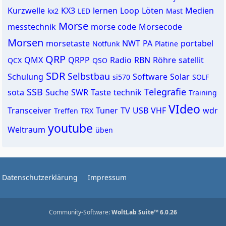
Kurzwelle
KX3
lernen
Loop
Löten
Medien
kx2
LED
Mast
Morse
messtechnik
morse code
Morsecode
Morsen
morsetaste
NWT
PA
portabel
Notfunk
Platine
QRP
QMX
QRPP
Radio
RBN
Röhre
satellit
QCX
QSO
SDR
Selbstbau
Schulung
Software
Solar
si570
SOLF
SSB
Telegrafie
sota
Suche
SWR
Taste
technik
Training
VIdeo
Transceiver
Tuner
TV
USB
VHF
wdr
Treffen
TRX
youtube
Weltraum
üben
Datenschutzerklärung
Impressum
Community-Software:
WoltLab Suite™ 6.0.26