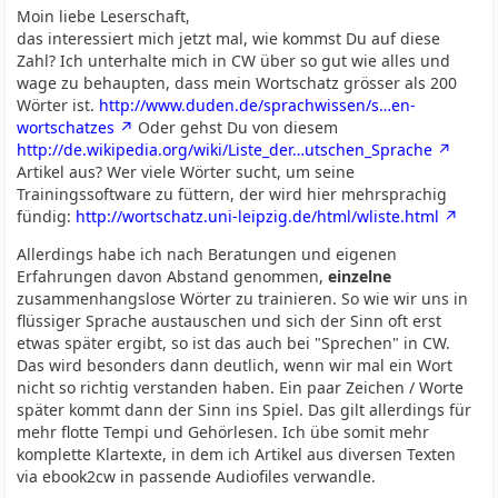
Moin liebe Leserschaft,
das interessiert mich jetzt mal, wie kommst Du auf diese
Zahl? Ich unterhalte mich in CW über so gut wie alles und
wage zu behaupten, dass mein Wortschatz grösser als 200
Wörter ist.
http://www.duden.de/sprachwissen/s…en-
wortschatzes
Oder gehst Du von diesem
http://de.wikipedia.org/wiki/Liste_der…utschen_Sprache
Artikel aus? Wer viele Wörter sucht, um seine
Trainingssoftware zu füttern, der wird hier mehrsprachig
fündig:
http://wortschatz.uni-leipzig.de/html/wliste.html
Allerdings habe ich nach Beratungen und eigenen
Erfahrungen davon Abstand genommen,
einzelne
zusammenhangslose Wörter zu trainieren. So wie wir uns in
flüssiger Sprache austauschen und sich der Sinn oft erst
etwas später ergibt, so ist das auch bei "Sprechen" in CW.
Das wird besonders dann deutlich, wenn wir mal ein Wort
nicht so richtig verstanden haben. Ein paar Zeichen / Worte
später kommt dann der Sinn ins Spiel. Das gilt allerdings für
mehr flotte Tempi und Gehörlesen. Ich übe somit mehr
komplette Klartexte, in dem ich Artikel aus diversen Texten
via ebook2cw in passende Audiofiles verwandle.