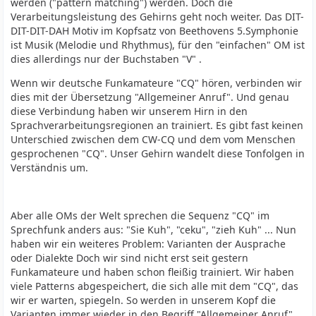
werden ("pattern matching") werden. Doch die
Verarbeitungsleistung des Gehirns geht noch weiter. Das DIT-
DIT-DIT-DAH Motiv im Kopfsatz von Beethovens 5.Symphonie
ist Musik (Melodie und Rhythmus), für den "einfachen" OM ist
dies allerdings nur der Buchstaben "V" .
Wenn wir deutsche Funkamateure "CQ" hören, verbinden wir
dies mit der Übersetzung "Allgemeiner Anruf". Und genau
diese Verbindung haben wir unserem Hirn in den
Sprachverarbeitungsregionen an trainiert. Es gibt fast keinen
Unterschied zwischen dem CW-CQ und dem vom Menschen
gesprochenen "CQ". Unser Gehirn wandelt diese Tonfolgen in
Verständnis um.
Aber alle OMs der Welt sprechen die Sequenz "CQ" im
Sprechfunk anders aus: "Sie Kuh", "ceku", "zieh Kuh" ... Nun
haben wir ein weiteres Problem: Varianten der Ausprache
oder Dialekte Doch wir sind nicht erst seit gestern
Funkamateure und haben schon fleißig trainiert. Wir haben
viele Patterns abgespeichert, die sich alle mit dem "CQ", das
wir er warten, spiegeln. So werden in unserem Kopf die
Varianten immer wieder in den Begriff "Allgemeiner Anruf"