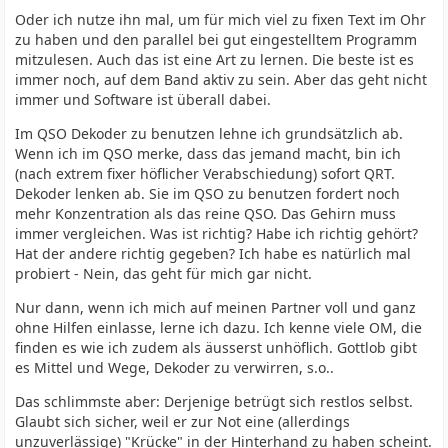
Oder ich nutze ihn mal, um für mich viel zu fixen Text im Ohr
zu haben und den parallel bei gut eingestelltem Programm
mitzulesen. Auch das ist eine Art zu lernen. Die beste ist es
immer noch, auf dem Band aktiv zu sein. Aber das geht nicht
immer und Software ist überall dabei.
Im QSO Dekoder zu benutzen lehne ich grundsätzlich ab.
Wenn ich im QSO merke, dass das jemand macht, bin ich
(nach extrem fixer höflicher Verabschiedung) sofort QRT.
Dekoder lenken ab. Sie im QSO zu benutzen fordert noch
mehr Konzentration als das reine QSO. Das Gehirn muss
immer vergleichen. Was ist richtig? Habe ich richtig gehört?
Hat der andere richtig gegeben? Ich habe es natürlich mal
probiert - Nein, das geht für mich gar nicht.
Nur dann, wenn ich mich auf meinen Partner voll und ganz
ohne Hilfen einlasse, lerne ich dazu. Ich kenne viele OM, die
finden es wie ich zudem als äusserst unhöflich. Gottlob gibt
es Mittel und Wege, Dekoder zu verwirren, s.o..
Das schlimmste aber: Derjenige betrügt sich restlos selbst.
Glaubt sich sicher, weil er zur Not eine (allerdings
unzuverlässige) "Krücke" in der Hinterhand zu haben scheint.