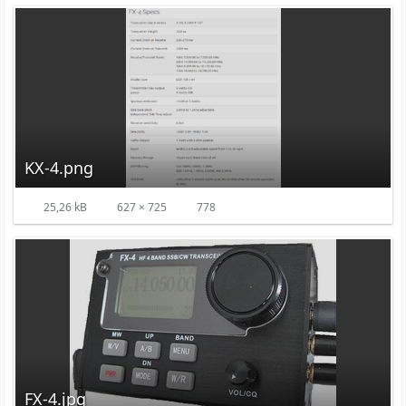
KX-4.png
25,26 kB
627 × 725
778
FX-4.jpg