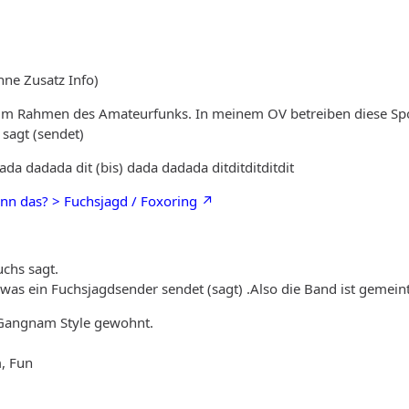
ohne Zusatz Info)
t im Rahmen des Amateurfunks. In meinem OV betreiben diese Spo
sagt (sendet)
a dadada dit (bis) dada dadada ditditditditdit
nn das? > Fuchsjagd / Foxoring
uchs sagt.
 was ein Fuchsjagdsender sendet (sagt) .Also die Band ist gemeint
 Gangnam Style gewohnt.
, Fun