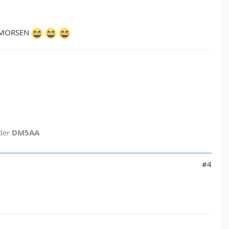
um MORSEN
eder
DM5AA
#4