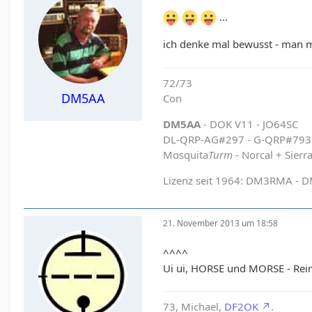
...
ich denke mal bewusst - man 
72/73
DM5AA
Con
DM5AA
- DOK V11 - JO64SC
DL-QRP-AG#297 - G-QRP#79
Mosquita
Turm
- Norcal + Sierr
Lizenz seit 1964: DM3RMA - 
21. November 2013 um 18:58
^^^^
Ui ui, HORSE und MORSE - Reim
73, Michael,
DF2OK
.