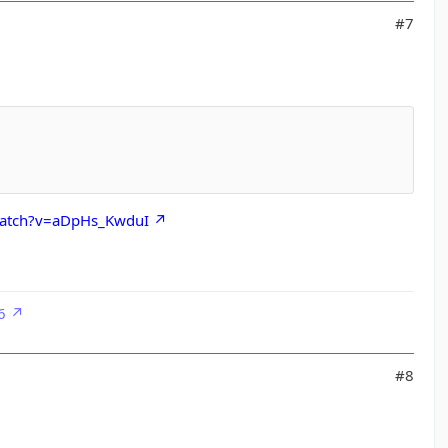
#7
watch?v=aDpHs_KwduI
6
#8