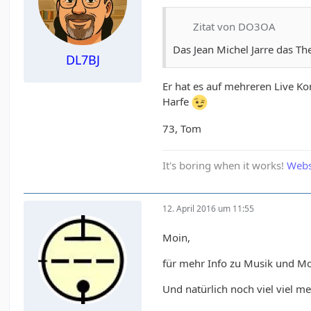
Zitat von DO3OA
Das Jean Michel Jarre das Th
DL7BJ
Er hat es auf mehreren Live Ko
Harfe
73, Tom
It's boring when it works!
Webs
12. April 2016 um 11:55
Moin,
für mehr Info zu Musik und Mor
Und natürlich noch viel viel