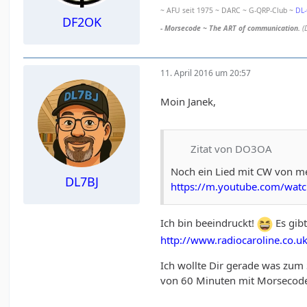
~ AFU seit 1975 ~ DARC ~ G-QRP-Club ~
DL
DF2OK
- Morsecode ~ The ART of communication.
(
11. April 2016 um 20:57
Moin Janek,
Zitat von DO3OA
Noch ein Lied mit CW von me
DL7BJ
https://m.youtube.com/wa
Ich bin beeindruckt!
Es gibt
http://www.radiocaroline.co.
Ich wollte Dir gerade was zum 
von 60 Minuten mit Morseco