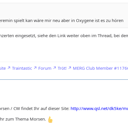
eremin spielt kan wäre mir neu aber in Oxygene ist es zu hören
nzerten eingesetzt, siehe den Link weiter oben im Thread, bei de
ite
Traintastic
Forum
Tröt!
MERG Club Member #1176
sen / CW findet Ihr auf dieser Site:
http://www.qsl.net/dk5ke/m
 mehr zum Thema Morsen.