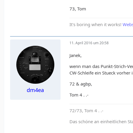
73, Tom
It's boring when it works!
Webs
11. April 2016 um 20:58
Janek,
wenn man das Punkt-Strich-Verh
CW-Schleife ein Stueck vorher 
72 & agbp,
dm4ea
Tom 4 . .-
72/73, Tom 4 . .-
Das schöne an einheitlichen St