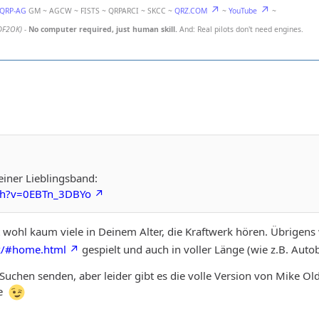
-QRP-AG
GM ~ AGCW ~ FISTS ~ QRPARCI ~ SKCC ~
QRZ.COM
~
YouTube
~
DF2OK)
-
No computer required, just human skill.
And: Real pilots don't need engines.
iner Lieblingsband:
tch?v=0EBTn_3DBYo
 wohl kaum viele in Deinem Alter, die Kraftwerk hören. Übrigens
uk/#home.html
gespielt und auch in voller Länge (wie z.B. Aut
Suchen senden, aber leider gibt es die volle Version von Mike O
de