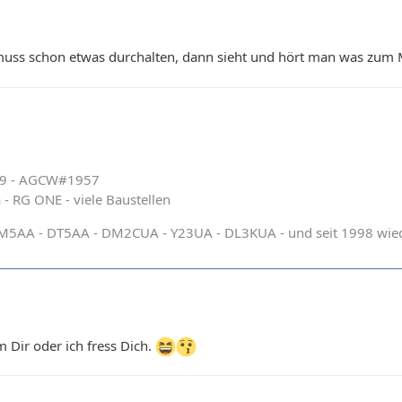
muss schon etwas durchalten, dann sieht und hört man was z
39 - AGCW#1957
a - RG ONE - viele Baustellen
DM5AA - DT5AA - DM2CUA - Y23UA - DL3KUA - und seit 1998 wi
 Dir oder ich fress Dich.