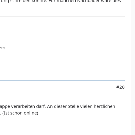
tung schreiben könnte. Für manchen Nachbauer wäre dies
zer:
#28
pe verarbeiten darf. An dieser Stelle vielen herzlichen
 (Ist schon online)