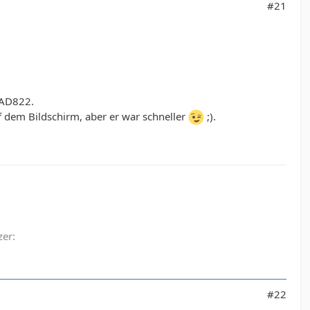
#21
 AD822.
uf dem Bildschirm, aber er war schneller
;).
zer:
#22