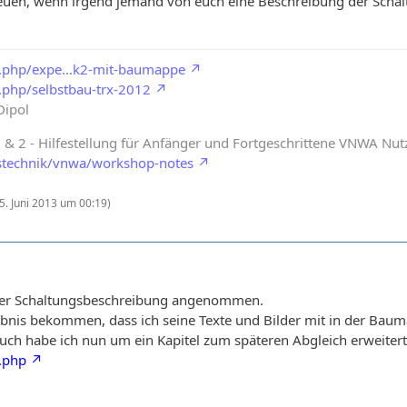
uen, wenn irgend jemand von euch eine Beschreibung der Schal
jb.php/expe…k2-mit-baumappe
.php/selbstbau-trx-2012
Dipol
2 - Hilfestellung für Anfänger und Fortgeschrittene VNWA Nut
stechnik/vnwa/workshop-notes
5. Juni 2013 um 00:19
)
der Schaltungsbeschreibung angenommen.
bnis bekommen, dass ich seine Texte und Bilder mit in der Baumap
uch habe ich nun um ein Kapitel zum späteren Abgleich erweitert.
.php