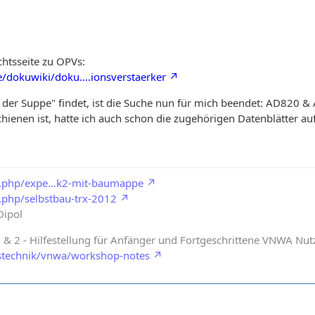
chtsseite zu OPVs:
de/dokuwiki/doku.…ionsverstaerker
 der Suppe" findet, ist die Suche nun für mich beendet: AD820 &
chienen ist, hatte ich auch schon die zugehörigen Datenblätter a
jb.php/expe…k2-mit-baumappe
.php/selbstbau-trx-2012
Dipol
2 - Hilfestellung für Anfänger und Fortgeschrittene VNWA Nut
stechnik/vnwa/workshop-notes