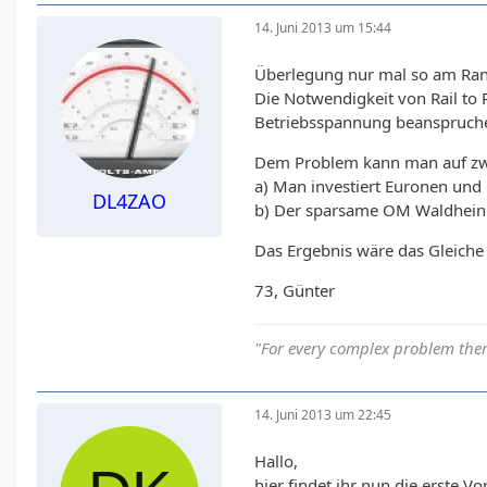
14. Juni 2013 um 15:44
Überlegung nur mal so am Ra
Die Notwendigkeit von Rail to
Betriebsspannung beanspruchen
Dem Problem kann man auf zw
a) Man investiert Euronen und 
DL4ZAO
b) Der sparsame OM Waldheini 
Das Ergebnis wäre das Gleiche
73, Günter
"For every complex problem ther
14. Juni 2013 um 22:45
Hallo,
hier findet ihr nun die erste 