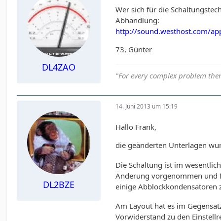
Wer sich für die Schaltungstech
Abhandlung:
http://sound.westhost.com/a
73, Günter
DL4ZAO
"For every complex problem ther
14. Juni 2013 um 15:19
Hallo Frank,
die geänderten Unterlagen wur
Die Schaltung ist im wesentli
Änderung vorgenommen und für
DL2BZE
einige Abblockkondensatoren z
Am Layout hat es im Gegensatz
Vorwiderstand zu den Einstell