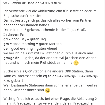
vy 73 awdh dr Hans de SA2BRN tu sk
Ich verwende viel die Abkürzung cfm für Bestätige oder im
Englische confirm = cfm
Da mit bestätige ich ja, das ich alles vorher vom Partner
gegebene verstanden habe !
Das mit dem * gekennzeichende ist der Tages Gruß.
In diesem Fall :
gd
= good Day = guten Tag
gm
= good morning = guten Morgen
ge
= good evening = guten Abend
wo bei ich bei QSO mit DX Stationen durch aus auch mal
gm/ge dr .....
gebe, da der andere evtl ja schon den Abend
hat und ich noch mein Frühstück einnehme
Suche ich als QRP Station eine andere QRP Station, dann
kann es Interessant sein
cq cq de SA2BRN/QRP SA2BRN/QRP
k
zu geben !
Weil bestimmte Stationen dann schneller anbeißen, weil es
dann Gleichgesinnte sind
Wichtig finde ich es auch, bei einer Frage, die Abkürzung 2
mal mit Fragezeichen zu verwenden, da ein Fragezeichen