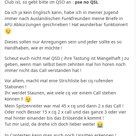
Club ist, so gebt bitte im QSO an :
pse no QSL
Da ich ja kein Englisch kann, habe ich in meiner Jugend
immer nach Ausländischen Funkfreunden meine Briefe in
AFU Abkürzungen geschrieben ! Hat wunderbar funktioniert
Dieses sollen nur Anregungen sein und jeder sollte es so
Handhaben, wie er möchte !
Scheut euch nicht mal QSD ( ihre Tastung ist Mangelhaft ) zu
geben, wenn man selbst beim zehnten mal hin hören noch
immer nicht das Call verstanden hat !
Vor allem, macht mal eine Strichliste bei cq rufenden
Stationen !
Ihr werdet Staunen, wie viele cq vor einem Call stehen
können !!
Mein Spitzenreiter war mal 45 x cq und dann 2 x das Call !
Oder noch Besser 15 x cq 2 x call und das ganze 3 oder vier
mal hinter einander bis das Erlösende k kommt !
Tut mir Leid, da drehe ich doch lieber weiter
In Contesten kann man auch noch Unsitten erkennen !