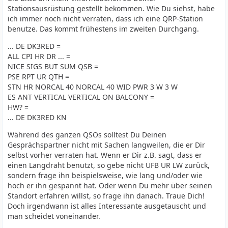
Stationsausrüstung gestellt bekommen. Wie Du siehst, habe
ich immer noch nicht verraten, dass ich eine QRP-Station
benutze. Das kommt frühestens im zweiten Durchgang.
... DE DK3RED =
ALL CPI HR DR ... =
NICE SIGS BUT SUM QSB =
PSE RPT UR QTH =
STN HR NORCAL 40 NORCAL 40 WID PWR 3 W 3 W
ES ANT VERTICAL VERTICAL ON BALCONY =
HW? =
... DE DK3RED KN
Während des ganzen QSOs solltest Du Deinen
Gesprächspartner nicht mit Sachen langweilen, die er Dir
selbst vorher verraten hat. Wenn er Dir z.B. sagt, dass er
einen Langdraht benutzt, so gebe nicht UFB UR LW zurück,
sondern frage ihn beispielsweise, wie lang und/oder wie
hoch er ihn gespannt hat. Oder wenn Du mehr über seinen
Standort erfahren willst, so frage ihn danach. Traue Dich!
Doch irgendwann ist alles Interessante ausgetauscht und
man scheidet voneinander.