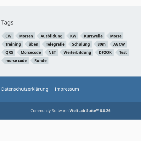
Tags
CW
Morsen
Ausbildung
KW
Kurzwelle
Morse
Training
üben
Telegrafie
Schulung
80m
AGCW
QRS
Morsecode
NET
Weiterbildung
DF2OK
Test
morse code
Runde
Datenschutzerklärung
Impressum
Community-Software:
WoltLab Suite™ 6.0.26