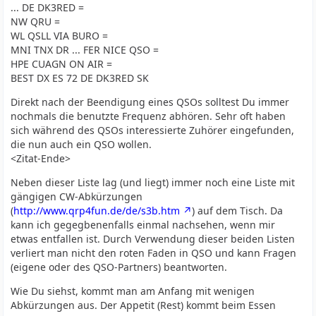
... DE DK3RED =
NW QRU =
WL QSLL VIA BURO =
MNI TNX DR ... FER NICE QSO =
HPE CUAGN ON AIR =
BEST DX ES 72 DE DK3RED SK
Direkt nach der Beendigung eines QSOs solltest Du immer
nochmals die benutzte Frequenz abhören. Sehr oft haben
sich während des QSOs interessierte Zuhörer eingefunden,
die nun auch ein QSO wollen.
<Zitat-Ende>
Neben dieser Liste lag (und liegt) immer noch eine Liste mit
gängigen CW-Abkürzungen
(
http://www.qrp4fun.de/de/s3b.htm
) auf dem Tisch. Da
kann ich gegegbenenfalls einmal nachsehen, wenn mir
etwas entfallen ist. Durch Verwendung dieser beiden Listen
verliert man nicht den roten Faden in QSO und kann Fragen
(eigene oder des QSO-Partners) beantworten.
Wie Du siehst, kommt man am Anfang mit wenigen
Abkürzungen aus. Der Appetit (Rest) kommt beim Essen