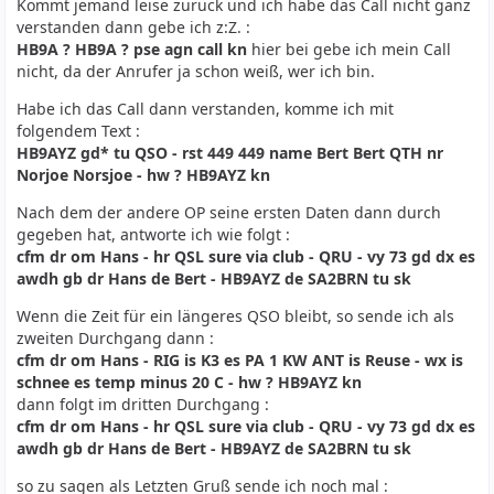
Kommt jemand leise zurück und ich habe das Call nicht ganz
verstanden dann gebe ich z:Z. :
HB9A ? HB9A ? pse agn call kn
hier bei gebe ich mein Call
nicht, da der Anrufer ja schon weiß, wer ich bin.
Habe ich das Call dann verstanden, komme ich mit
folgendem Text :
HB9AYZ gd* tu QSO - rst 449 449 name Bert Bert QTH nr
Norjoe Norsjoe - hw ? HB9AYZ kn
Nach dem der andere OP seine ersten Daten dann durch
gegeben hat, antworte ich wie folgt :
cfm dr om Hans - hr QSL sure via club - QRU - vy 73 gd dx es
awdh gb dr Hans de Bert - HB9AYZ de SA2BRN tu sk
Wenn die Zeit für ein längeres QSO bleibt, so sende ich als
zweiten Durchgang dann :
cfm dr om Hans - RIG is K3 es PA 1 KW ANT is Reuse - wx is
schnee es temp minus 20 C - hw ? HB9AYZ kn
dann folgt im dritten Durchgang :
cfm dr om Hans - hr QSL sure via club - QRU - vy 73 gd dx es
awdh gb dr Hans de Bert - HB9AYZ de SA2BRN tu sk
so zu sagen als Letzten Gruß sende ich noch mal :