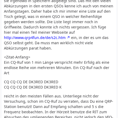
sie irgendwo in Speichern abgelegt sind. Das mit den vielen
Abkürzungen in den ersten QSOs kenne ich auch von meinen
Anfangstagen. Daher habe ich mir immer eine Liste auf den
Tisch gelegt, was in einem QSO in welcher Reihenfolge
gegeben werden sollte. Die Liste liegt immer noch in
Griffweite. Dadurch konnte ich nichts vergessen. Ich füge
hier mal einen Teil meiner Webseite auf
http://www.qrp4fun.de/de/s2c.htm
ein, in der es um das
QSO selbst geht. Da muss man wirklich nicht viele
Abkürzungen parat haben.
<Zitat-Anfang>
Ein CQ-Ruf von 1 min Länge verspricht mehr Erfolg als eine
endlose Reihe von mehreren Minuten. Ein CQ-Ruf nach der
Art
CQ CQ CQ DE DK3RED DK3RED
CQ CQ CQ DE DK3RED DK3RED K
reicht in den meisten Fällen aus. Unterliege nicht der
Versuchung, schon im CQ-Ruf zu verraten, dass Du eine QRP-
Station benutzt! Dann auf Empfang schalten und 5 s die
Frequenz beobachten. In der Hörzeit benutze die RIT zum
Absuchen des umliegenden Bereiches, nicht jedoch den VFO-