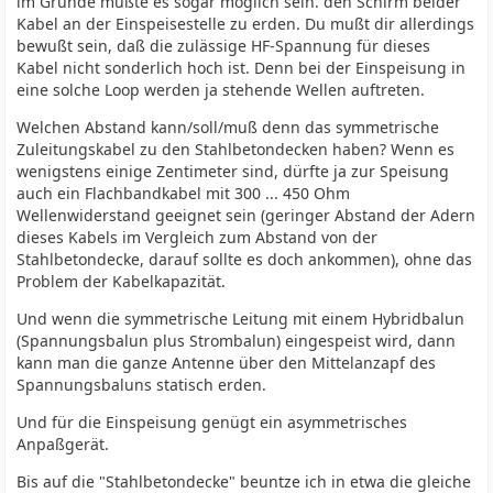
im Grunde müßte es sogar möglich sein. den Schirm beider
Kabel an der Einspeisestelle zu erden. Du mußt dir allerdings
bewußt sein, daß die zulässige HF-Spannung für dieses
Kabel nicht sonderlich hoch ist. Denn bei der Einspeisung in
eine solche Loop werden ja stehende Wellen auftreten.
Welchen Abstand kann/soll/muß denn das symmetrische
Zuleitungskabel zu den Stahlbetondecken haben? Wenn es
wenigstens einige Zentimeter sind, dürfte ja zur Speisung
auch ein Flachbandkabel mit 300 ... 450 Ohm
Wellenwiderstand geeignet sein (geringer Abstand der Adern
dieses Kabels im Vergleich zum Abstand von der
Stahlbetondecke, darauf sollte es doch ankommen), ohne das
Problem der Kabelkapazität.
Und wenn die symmetrische Leitung mit einem Hybridbalun
(Spannungsbalun plus Strombalun) eingespeist wird, dann
kann man die ganze Antenne über den Mittelanzapf des
Spannungsbaluns statisch erden.
Und für die Einspeisung genügt ein asymmetrisches
Anpaßgerät.
Bis auf die "Stahlbetondecke" beuntze ich in etwa die gleiche