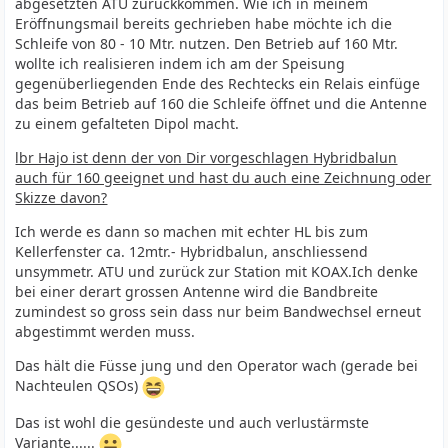
abgesetzten ATU zurückkommen. Wie ich in meinem
Eröffnungsmail bereits gechrieben habe möchte ich die
Schleife von 80 - 10 Mtr. nutzen. Den Betrieb auf 160 Mtr.
wollte ich realisieren indem ich am der Speisung
gegenüberliegenden Ende des Rechtecks ein Relais einfüge
das beim Betrieb auf 160 die Schleife öffnet und die Antenne
zu einem gefalteten Dipol macht.
lbr Hajo ist denn der von Dir vorgeschlagen Hybridbalun
auch für 160 geeignet und hast du auch eine Zeichnung oder
Skizze davon?
Ich werde es dann so machen mit echter HL bis zum
Kellerfenster ca. 12mtr.- Hybridbalun, anschliessend
unsymmetr. ATU und zurück zur Station mit KOAX.Ich denke
bei einer derart grossen Antenne wird die Bandbreite
zumindest so gross sein dass nur beim Bandwechsel erneut
abgestimmt werden muss.
Das hält die Füsse jung und den Operator wach (gerade bei
Nachteulen QSOs)
Das ist wohl die gesündeste und auch verlustärmste
Variante......