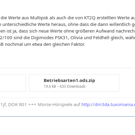
e Werte aus Multipsk als auch die von KT2Q erstellten Werte au
erschiedliche Werte heraus, ohne dass die dann willentlich g
n ist ja, dass sich neue Werte ohne größeren Aufwand nachrechn
2/100 sind die Digimodes PSK31, Olivia und Feldhell gleich, w
SSB nochmal um etwa den gleichen Faktor.
Betriebsarten1.ods.zip
19,6 kB – 633 Downloads
1jf, DOK R01 +++ Morse-Hörspiele auf
http://dm3da.tuxomania.