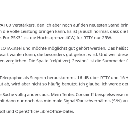
 KPA100 Verstärkers, den ich aber noch auf den neuesten Stand br
die volle Leistung bringen kann. Es ist ja auch normal, dass die
e. Für PSK31 ist die Höchstgrenze 40W, für RTTY nur 25W.
ne IOTA-Insel und möchte möglichst gut gehört werden. Das heißt 
ebsart wählen kann, die besonders gut gehört wird. Und weil diese
rten verglichen. Die Spalte "rel(ativer) Gewinn" ist die Summe de
e Telegraphie als Siegerin herauskommt. 16 dB über RTTY und 16 +
ut ab, wird aber nicht so häufig benutzt. Ich glaube, ich werde 
e Sache völlig anders aus. Mein Tentec Corsair II beispielsweise 
hlt dann nur noch das minimale Signal/Rauschverhältnis (S/N) au
pdf und OpenOffice/LibreOffice-Datei.