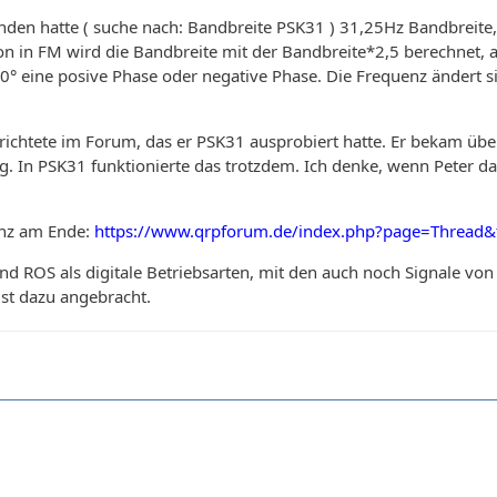
nden hatte ( suche nach: Bandbreite PSK31 ) 31,25Hz Bandbreite,
 in FM wird die Bandbreite mit der Bandbreite*2,5 berechnet, abe
80° eine posive Phase oder negative Phase. Die Frequenz ändert s
berichtete im Forum, das er PSK31 ausprobiert hatte. Er bekam ü
g. In PSK31 funktionierte das trotzdem. Ich denke, wenn Peter das
anz am Ende:
https://www.qrpforum.de/index.php?page=Thread
d ROS als digitale Betriebsarten, mit den auch noch Signale v
ist dazu angebracht.