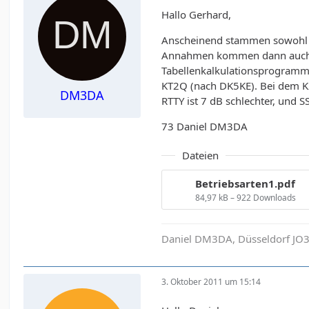
Hallo Gerhard,
Anscheinend stammen sowohl di
Annahmen kommen dann auch unt
Tabellenkalkulationsprogramme
KT2Q (nach DK5KE). Bei dem K
DM3DA
RTTY ist 7 dB schlechter, und 
73 Daniel DM3DA
Dateien
Betriebsarten1.pdf
84,97 kB – 922 Downloads
Daniel DM3DA, Düsseldorf JO3
3. Oktober 2011 um 15:14