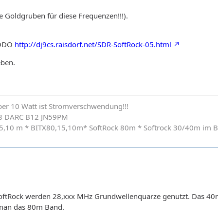
e Goldgruben für diese Frequenzen!!!).
BODO
http://dj9cs.raisdorf.net/SDR-SoftRock-05.html
eben.
 über 10 Watt ist Stromverschwendung!!!
8 DARC B12 JN59PM
0,15,10 m * BITX80,15,10m* SoftRock 80m * Softrock 30/40m im 
oftRock werden 28,xxx MHz Grundwellenquarze genutzt. Das 40
ht man das 80m Band.