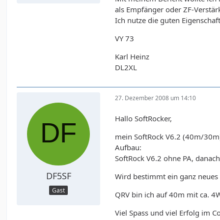
als Empfänger oder ZF-Verstär
Ich nutze die guten Eigenscha
VY 73
Karl Heinz
DL2XL
27. Dezember 2008 um 14:10
Hallo SoftRocker,
mein SoftRock V6.2 (40m/30m) 
Aufbau:
SoftRock V6.2 ohne PA, danac
DF5SF
Wird bestimmt ein ganz neues C
Gast
QRV bin ich auf 40m mit ca. 4
Viel Spass und viel Erfolg im C