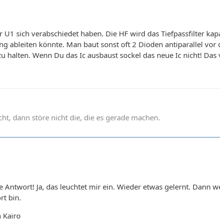
r U1 sich verabschiedet haben. Die HF wird das Tiefpassfilter ka
 ableiten könnte. Man baut sonst oft 2 Dioden antiparallel vor 
u halten. Wenn Du das Ic ausbaust sockel das neue Ic nicht! Das v
t, dann störe nicht die, die es gerade machen.
le Antwort! Ja, das leuchtet mir ein. Wieder etwas gelernt. Dann
rt bin.
 Kairo