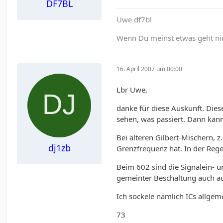
DF7BL
Uwe df7bl
Wenn Du meinst etwas geht nich
16. April 2007 um 00:00
Lbr Uwe,
danke für diese Auskunft. Die
sehen, was passiert. Dann ka
Bei älteren Gilbert-Mischern,
dj1zb
Grenzfrequenz hat. In der Reg
Beim 602 sind die Signalein- u
gemeinter Beschaltung auch au
Ich sockele nämlich ICs allge
73