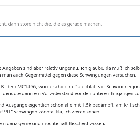
t, dann störe nicht die, die es gerade machen.
se Angaben sind aber relativ ungenau. Ich glaube, da muß ich se
nn man auch Gegenmittel gegen diese Schwingungen versuchen.
 z. B. dem MC1496, wurde schon im Datenblatt vor Schwingneigung
el genügte dann ein Vorwiderstand vor den unteren Eingängen zu
nd Ausgänge eigentlich schon alle mit 1,5k bedämpft; am kritischs
f VHF schwingen könnte. Na, ich werde sehen.
mein ganz gerne und möchte halt Bescheid wissen.