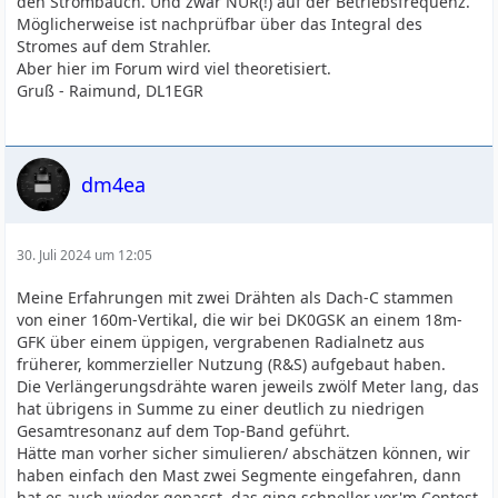
den Strombauch. Und zwar NUR(!) auf der Betriebsfrequenz.
Möglicherweise ist nachprüfbar über das Integral des
Stromes auf dem Strahler.
Aber hier im Forum wird viel theoretisiert.
Gruß - Raimund, DL1EGR
dm4ea
30. Juli 2024 um 12:05
Meine Erfahrungen mit zwei Drähten als Dach-C stammen
von einer 160m-Vertikal, die wir bei DK0GSK an einem 18m-
GFK über einem üppigen, vergrabenen Radialnetz aus
früherer, kommerzieller Nutzung (R&S) aufgebaut haben.
Die Verlängerungsdrähte waren jeweils zwölf Meter lang, das
hat übrigens in Summe zu einer deutlich zu niedrigen
Gesamtresonanz auf dem Top-Band geführt.
Hätte man vorher sicher simulieren/ abschätzen können, wir
haben einfach den Mast zwei Segmente eingefahren, dann
hat es auch wieder gepasst, das ging schneller vor'm Contest