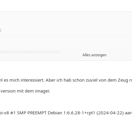
:
robleme installiert bekommen.
Alles anzeigen
 bei github geht, da muss man nur 1 paket aus dem Repo nachin
ch installieren."
l es mich interessiert. Aber ich hab schon zuviel von dem Zeug 
erry hast du installiert?
rd und das während Inst draufgehabt?
te version mit dem imager.
-rpi-v8 #1 SMP PREEMPT Debian 1:6.6.28-1+rpt1 (2024-04-22) a