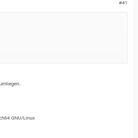
#41
stallieren und wdsp von github.
rumliegen.
arch64 GNU/Linux