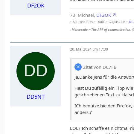
DF2OK
73, Michael,
DF2OK
.
~ AFU seit 1975 ~ DARC ~ G-QRP-Club ~
DL
- Morsecode ~ The ART of communication.
(
20. Mai 2024 um 17:30
Zitat von DC7FB
Ja,Danke Jens für die Antwort
Hast Du zufällig ein Tipp wi
geschriebenen Text zu klats
DD5NT
ICh benutze hie den Firefox
anders.?
LOL? Ich schaffe es nichtmal r