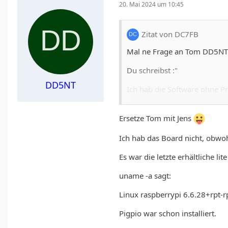
20. Mai 2024 um 10:45
Zitat von DC7FB
Mal ne Frage an Tom DD5NT
Du schreibst :"
DD5NT
Ich hab die Software ohne P
Wenn man nach der Anleitung
Ersetze Tom mit Jens
Dann läufts durch und lässt si
Ich hab das Board nicht, obwoh
Auf welche Version von Raspb
Hast Du ein Radioberry-Boa
Es war die letzte erhältliche li
Gruß in die Runde
uname -a sagt:
Linux raspberrypi 6.6.28+rpt
Pigpio war schon installiert.