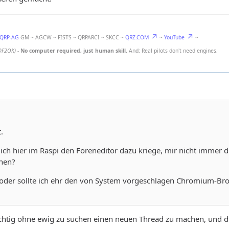
-QRP-AG
GM ~ AGCW ~ FISTS ~ QRPARCI ~ SKCC ~
QRZ.COM
~
YouTube
~
DF2OK)
-
No computer required, just human skill.
And: Real pilots don't need engines.
.
e ich hier im Raspi den Foreneditor dazu kriege, mir nicht immer 
chen?
, oder sollte ich ehr den von System vorgeschlagen Chromium-Bro
ichtig ohne ewig zu suchen einen neuen Thread zu machen, und die