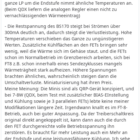
ganze LP um die Endstufe nimmt ähnliche Temperaturen an.
(Beim QDX liefern die analogen Regler einen nicht zu
vernachlässigenden Wärmeeintrag)
- Die Restspannung des BS170 steigt bei Strömen über
300mA deutlich an, dadurch steigt die Verlustleistung. Hohe
Temperaturen verschieben das Ganze zu ungünstigeren
Werten. Zusätzliche Kühlflächen an den FETs bringen sehr
wenig, weil die Wärme sich im Gehäse staut. und die FETs
schon im Normalbetrieb im Grenzbereich arbeiten, sich bei
FT8 z.B. schon innerhalb eines Sendezyklusses mangels
Wärmeträgheit stark aufheizen. Höhere Spannungen
brachten ähnliches, wahrscheinlich steigen dann die
Umschaltverluste. Miniaturisierung hat ihren Preis.
Meine Meinung: Die Minis sind als QRP-Gerät konzipiert, und
bei 7-8W (QDX, beim Test mit zusätzlicher BIAS-EInstellung
und Kühlung sowie je 3 parallelen FETs) lebte keine meiner
Modifikationen längere Zeit. Irgendwann knallt es im FT-8-
Betrieb, auch bei guter Anpassung. Da der Treiberschaltkreis
original direkt angekoppelt ist, kann dann auch die durch
den FET durchgereichte volle Betriebsspannung ihn
zerstören. Es braucht für mehr Leistung auch ein Mehr an
der Endstufe und eine leistungsfähigere Kühlung. Ich sehe