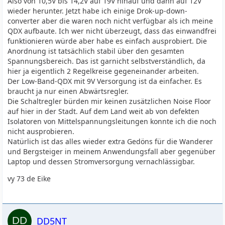
Also von 10,5V bis 14,2V auf 19V hinauf und dann auf 12V
wieder herunter. Jetzt habe ich einige Drok-up-down-
converter aber die waren noch nicht verfügbar als ich meine
QDX aufbaute. Ich wer nicht überzeugt, dass das einwandfrei
funktionieren würde aber habe es einfach ausprobiert. Die
Anordnung ist tatsächlich stabil über den gesamten
Spannungsbereich. Das ist garnicht selbstverständlich, da
hier ja eigentlich 2 Regelkreise gegeneinander arbeiten.
Der Low-Band-QDX mit 9V Versorgung ist da einfacher. Es
braucht ja nur einen Abwärtsregler.
Die Schaltregler bürden mir keinen zusätzlichen Noise Floor
auf hier in der Stadt. Auf dem Land weit ab von defekten
Isolatoren von Mittelspannungsleitungen konnte ich die noch
nicht ausprobieren.
Natürlich ist das alles wieder extra Gedöns für die Wanderer
und Bergsteiger in meinem Anwendungsfall aber gegenüber
Laptop und dessen Stromversorgung vernachlässigbar.
vy 73 de Eike
DD5NT