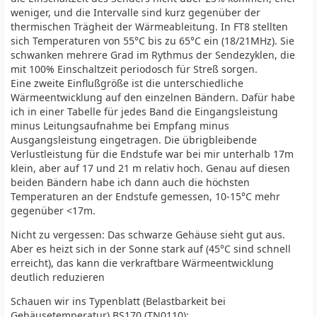
weniger, und die Intervalle sind kurz gegenüber der
thermischen Trägheit der Wärmeableitung. In FT8 stellten
sich Temperaturen von 55°C bis zu 65°C ein (18/21MHz). Sie
schwanken mehrere Grad im Rythmus der Sendezyklen, die
mit 100% Einschaltzeit periodosch für Streß sorgen.
Eine zweite Einflußgröße ist die unterschiedliche
Wärmeentwicklung auf den einzelnen Bändern. Dafür habe
ich in einer Tabelle für jedes Band die Eingangsleistung
minus Leitungsaufnahme bei Empfang minus
Ausgangsleistung eingetragen. Die übrigbleibende
Verlustleistung für die Endstufe war bei mir unterhalb 17m
klein, aber auf 17 und 21 m relativ hoch. Genau auf diesen
beiden Bändern habe ich dann auch die höchsten
Temperaturen an der Endstufe gemessen, 10-15°C mehr
gegenüber <17m.
Nicht zu vergessen: Das schwarze Gehäuse sieht gut aus.
Aber es heizt sich in der Sonne stark auf (45°C sind schnell
erreicht), das kann die verkraftbare Wärmeentwicklung
deutlich reduzieren
Schauen wir ins Typenblatt (Belastbarkeit bei
Gehäusetemperatur) BS170 (TN0110):