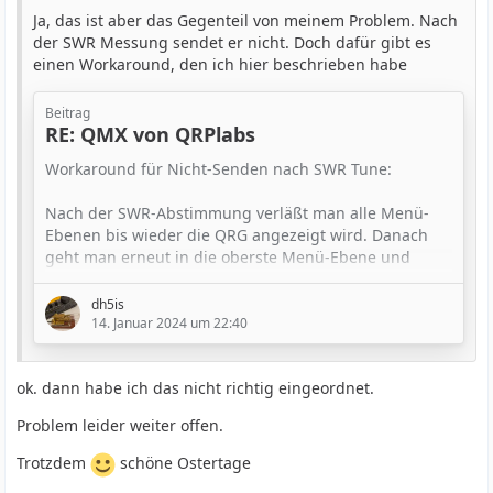
Ja, das ist aber das Gegenteil von meinem Problem. Nach
der SWR Messung sendet er nicht. Doch dafür gibt es
einen Workaround, den ich hier beschrieben habe
Beitrag
RE: QMX von QRPlabs
Workaround für Nicht-Senden nach SWR Tune:
Nach der SWR-Abstimmung verläßt man
alle Menü
-
Ebenen bis wieder die QRG angezeigt wird
. Danach
geht man erneut in die oberste Menü-Ebene
und
verläßt diese anschließend sofort wieder. Nach der
Prozedur sendet der QMX ohne dass man ihn aus-
dh5is
und wieder einschalten muss.
14. Januar 2024 um 22:40
Ich nutze Iambic A in langsamen Tempo und habe
ok. dann habe ich das nicht richtig eingeordnet.
trotzdem immer wieder verstümmelte Zeichen.
Deswegen ist hier extern ein Open CW Keyer im
Problem leider weiter offen.
Einsatz. Allerdings "verschluckt" sich der QMX auch…
Trotzdem
schöne Ostertage