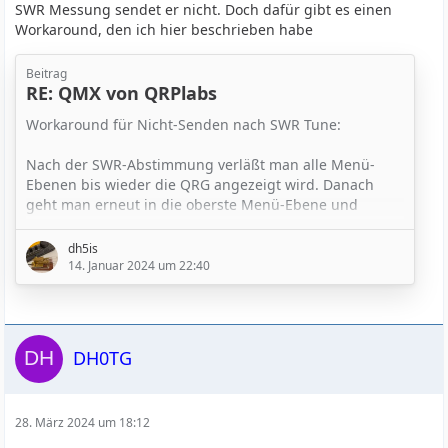
SWR Messung sendet er nicht. Doch dafür gibt es einen
A bug yes, i think so too... Please work around it until I
Workaround, den ich hier beschrieben habe
can get it fixed. It's on my list.
Beitrag
73 Hans G0UPL
RE: QMX von QRPlabs
Workaround für Nicht-Senden nach SWR Tune:
Nach der SWR-Abstimmung verläßt man
alle Menü
-
Ebenen bis wieder die QRG angezeigt wird
. Danach
geht man erneut in die oberste Menü-Ebene
und
verläßt diese anschließend sofort wieder. Nach der
Prozedur sendet der QMX ohne dass man ihn aus- und
dh5is
wieder einschalten muss.
14. Januar 2024 um 22:40
Ich nutze Iambic A in langsamen Tempo und habe
trotzdem immer wieder verstümmelte Zeichen.
Deswegen ist hier extern ein Open CW Keyer im
DH0TG
Einsatz. Allerdings "verschluckt" sich der QMX auch…
28. März 2024 um 18:12