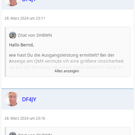
28. März 2024 um 23:11
Zitat von DH8WN
Hallo Bernd,
wie hast Du die Ausgangsleistung ermittelt? Bei der
Anzeige am QMX vermute ich eine größere Unsicherheit
als bei der Messung mit einem guten externen Gerät an
Alles anzeigen
einer genauen Last.
Ich habe die 12V-Version (auch high-band). Bei 12 V und
entsprechendem Trafo sollte die Leistung etwas geringer
sein als bei 9 V und entsprechendem Trafo (siehe
DF4JY
Assembly manual S. 4).
Ich habe:
28. März 2024 um 23:16
3,7 W @ 20 m
3,9 W @ 17 m
5,2 W @ 15 m