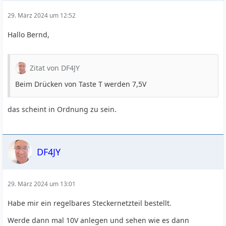
3,3 W @ 12 m
29. März 2024 um 12:52
3,8 W @ 10 m
Hallo Bernd,
Deine Werte sind bis auf 15 m zumindest ähnlich.
In der HW-Diagnose per Terminal gibt es bei Diagnostics
rechts unten unter Transmitter den Wert Voltage.
Zitat von DF4JY
Welcher Wert steht dort bei Dir beim Senden (Taste T)?
Das ist meines Wissens die Spannung direkt an der PA.
Beim Drücken von Taste T werden 7,5V
73, Ludwig
das scheint in Ordnung zu sein.
DF4JY
29. März 2024 um 13:01
Habe mir ein regelbares Steckernetzteil bestellt.
Werde dann mal 10V anlegen und sehen wie es dann