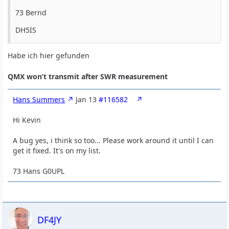
73 Bernd
DH5IS
Habe ich hier gefunden
QMX won’t transmit after SWR measurement
Hans Summers
Jan 13
#116582
Hi Kevin
A bug yes, i think so too... Please work around it until I can
get it fixed. It's on my list.
73 Hans G0UPL
DF4JY