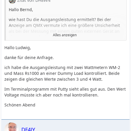
Zitat von DH8WN
3,3 W @ 12 m
Hallo Bernd,
3,8 W @ 10 m
wie hast Du die Ausgangsleistung ermittelt? Bei der
Deine Werte sind bis auf 15 m zumindest ähnlich.
Anzeige am QMX vermute ich eine größere Unsicherheit
In der HW-Diagnose per Terminal gibt es bei Diagnostics
als bei der Messung mit einem guten externen Gerät an
Alles anzeigen
rechts unten unter Transmitter den Wert Voltage.
einer genauen Last.
Welcher Wert steht dort bei Dir beim Senden (Taste T)?
Ich habe die 12V-Version (auch high-band). Bei 12 V und
Hallo Ludwig,
Das ist meines Wissens die Spannung direkt an der PA.
entsprechendem Trafo sollte die Leistung etwas geringer
danke für deine Anfrage.
73, Ludwig
sein als bei 9 V und entsprechendem Trafo (siehe
Assembly manual S. 4).
ich habe die Ausgangsleistung mit zwei Wattmetern WM-2
und Mass Rs1000 an einer Dummy Load kontrolliert. Beide
Ich habe:
zeigen die gleichen Werte zwischen 3 und 4 Watt.
3,7 W @ 20 m
Im Terminalprogramm mit Putty sieht alles gut aus. Den Wert
3,9 W @ 17 m
Voltage müsste ich aber noch mal kontrollieren.
5,2 W @ 15 m
3,3 W @ 12 m
Schönen Abend
3,8 W @ 10 m
Deine Werte sind bis auf 15 m zumindest ähnlich.
In der HW-Diagnose per Terminal gibt es bei Diagnostics
DF4JY