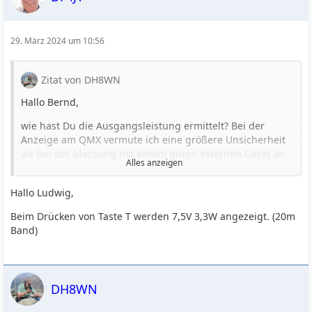
rechts unten unter Transmitter den Wert Voltage.
Welcher Wert steht dort bei Dir beim Senden (Taste T)?
Das ist meines Wissens die Spannung direkt an der PA.
29. März 2024 um 10:56
73, Ludwig
Zitat von DH8WN
Hallo Bernd,
wie hast Du die Ausgangsleistung ermittelt? Bei der
Anzeige am QMX vermute ich eine größere Unsicherheit
als bei der Messung mit einem guten externen Gerät an
Alles anzeigen
einer genauen Last.
Ich habe die 12V-Version (auch high-band). Bei 12 V und
Hallo Ludwig,
entsprechendem Trafo sollte die Leistung etwas geringer
Beim Drücken von Taste T werden 7,5V 3,3W angezeigt. (20m
sein als bei 9 V und entsprechendem Trafo (siehe
Band)
Assembly manual S. 4).
Ich habe:
3,7 W @ 20 m
DH8WN
3,9 W @ 17 m
5,2 W @ 15 m