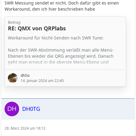
SWR Messung sendet er nicht. Doch dafür gibt es einen
A bug yes, i think so too... Please work around it until I
Workaround, den ich hier beschrieben habe
can get it fixed. It's on my list.
Beitrag
73 Hans G0UPL
RE: QMX von QRPlabs
Workaround für Nicht-Senden nach SWR Tune:
Nach der SWR-Abstimmung verläßt man
alle Menü
-
Ebenen bis wieder die QRG angezeigt wird
. Danach
geht man erneut in die oberste Menü-Ebene
und
verläßt diese anschließend sofort wieder. Nach der
Prozedur sendet der QMX ohne dass man ihn aus- und
dh5is
wieder einschalten muss.
14. Januar 2024 um 22:40
Ich nutze Iambic A in langsamen Tempo und habe
trotzdem immer wieder verstümmelte Zeichen.
Deswegen ist hier extern ein Open CW Keyer im
DH0TG
Einsatz. Allerdings "verschluckt" sich der QMX auch…
28. März 2024 um 18:12