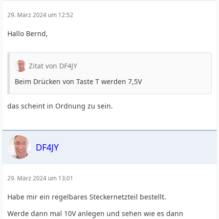
3,3 W @ 12 m
29. März 2024 um 12:52
3,8 W @ 10 m
Hallo Bernd,
Deine Werte sind bis auf 15 m zumindest ähnlich.
In der HW-Diagnose per Terminal gibt es bei Diagnostics
rechts unten unter Transmitter den Wert Voltage.
Zitat von DF4JY
Welcher Wert steht dort bei Dir beim Senden (Taste T)?
Das ist meines Wissens die Spannung direkt an der PA.
Beim Drücken von Taste T werden 7,5V
73, Ludwig
das scheint in Ordnung zu sein.
DF4JY
29. März 2024 um 13:01
Habe mir ein regelbares Steckernetzteil bestellt.
Werde dann mal 10V anlegen und sehen wie es dann