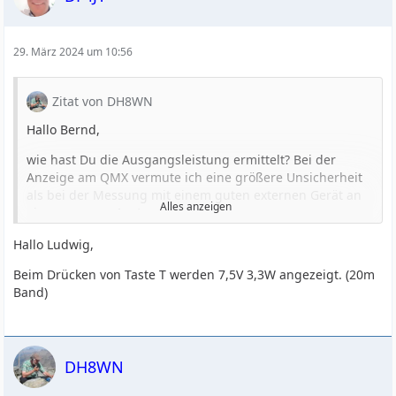
rechts unten unter Transmitter den Wert Voltage.
Welcher Wert steht dort bei Dir beim Senden (Taste T)?
Das ist meines Wissens die Spannung direkt an der PA.
29. März 2024 um 10:56
73, Ludwig
Zitat von DH8WN
Hallo Bernd,
wie hast Du die Ausgangsleistung ermittelt? Bei der
Anzeige am QMX vermute ich eine größere Unsicherheit
als bei der Messung mit einem guten externen Gerät an
Alles anzeigen
einer genauen Last.
Ich habe die 12V-Version (auch high-band). Bei 12 V und
Hallo Ludwig,
entsprechendem Trafo sollte die Leistung etwas geringer
Beim Drücken von Taste T werden 7,5V 3,3W angezeigt. (20m
sein als bei 9 V und entsprechendem Trafo (siehe
Band)
Assembly manual S. 4).
Ich habe:
3,7 W @ 20 m
DH8WN
3,9 W @ 17 m
5,2 W @ 15 m