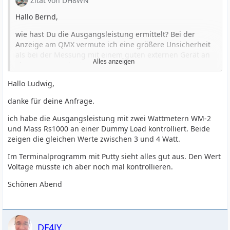
Zitat von DH8WN
3,3 W @ 12 m
Hallo Bernd,
3,8 W @ 10 m
wie hast Du die Ausgangsleistung ermittelt? Bei der
Deine Werte sind bis auf 15 m zumindest ähnlich.
Anzeige am QMX vermute ich eine größere Unsicherheit
In der HW-Diagnose per Terminal gibt es bei Diagnostics
als bei der Messung mit einem guten externen Gerät an
Alles anzeigen
rechts unten unter Transmitter den Wert Voltage.
einer genauen Last.
Welcher Wert steht dort bei Dir beim Senden (Taste T)?
Ich habe die 12V-Version (auch high-band). Bei 12 V und
Hallo Ludwig,
Das ist meines Wissens die Spannung direkt an der PA.
entsprechendem Trafo sollte die Leistung etwas geringer
danke für deine Anfrage.
73, Ludwig
sein als bei 9 V und entsprechendem Trafo (siehe
Assembly manual S. 4).
ich habe die Ausgangsleistung mit zwei Wattmetern WM-2
und Mass Rs1000 an einer Dummy Load kontrolliert. Beide
Ich habe:
zeigen die gleichen Werte zwischen 3 und 4 Watt.
3,7 W @ 20 m
Im Terminalprogramm mit Putty sieht alles gut aus. Den Wert
3,9 W @ 17 m
Voltage müsste ich aber noch mal kontrollieren.
5,2 W @ 15 m
3,3 W @ 12 m
Schönen Abend
3,8 W @ 10 m
Deine Werte sind bis auf 15 m zumindest ähnlich.
In der HW-Diagnose per Terminal gibt es bei Diagnostics
DF4JY