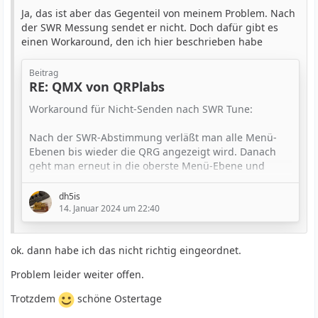
Ja, das ist aber das Gegenteil von meinem Problem. Nach
der SWR Messung sendet er nicht. Doch dafür gibt es
einen Workaround, den ich hier beschrieben habe
Beitrag
RE: QMX von QRPlabs
Workaround für Nicht-Senden nach SWR Tune:
Nach der SWR-Abstimmung verläßt man
alle Menü
-
Ebenen bis wieder die QRG angezeigt wird
. Danach
geht man erneut in die oberste Menü-Ebene
und
verläßt diese anschließend sofort wieder. Nach der
Prozedur sendet der QMX ohne dass man ihn aus-
dh5is
und wieder einschalten muss.
14. Januar 2024 um 22:40
Ich nutze Iambic A in langsamen Tempo und habe
ok. dann habe ich das nicht richtig eingeordnet.
trotzdem immer wieder verstümmelte Zeichen.
Deswegen ist hier extern ein Open CW Keyer im
Problem leider weiter offen.
Einsatz. Allerdings "verschluckt" sich der QMX auch…
Trotzdem
schöne Ostertage