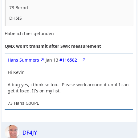
73 Bernd
DH5IS
Habe ich hier gefunden
QMX won’t transmit after SWR measurement
Hans Summers
Jan 13
#116582
Hi Kevin
A bug yes, i think so too... Please work around it until I can
get it fixed. It's on my list.
73 Hans G0UPL
DF4JY