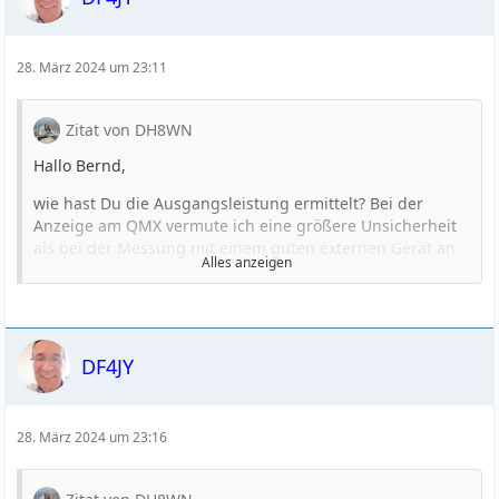
28. März 2024 um 23:11
Zitat von DH8WN
Hallo Bernd,
wie hast Du die Ausgangsleistung ermittelt? Bei der
Anzeige am QMX vermute ich eine größere Unsicherheit
als bei der Messung mit einem guten externen Gerät an
Alles anzeigen
einer genauen Last.
Ich habe die 12V-Version (auch high-band). Bei 12 V und
entsprechendem Trafo sollte die Leistung etwas geringer
sein als bei 9 V und entsprechendem Trafo (siehe
DF4JY
Assembly manual S. 4).
Ich habe:
28. März 2024 um 23:16
3,7 W @ 20 m
3,9 W @ 17 m
5,2 W @ 15 m