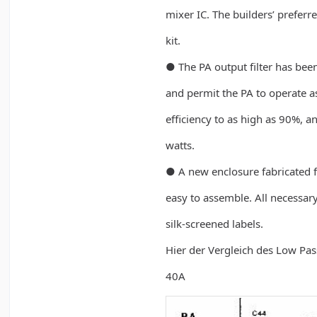
mixer IC. The builders’ prefer
kit.
● The PA output filter has be
and permit the PA to operate as
efficiency to as high as 90%, 
watts.
● A new enclosure fabricated f
easy to assemble. All necessary
silk-screened labels.
Hier der Vergleich des Low Pass
40A