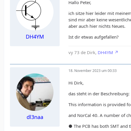
Hallo Peter,
ich sitze hier leider mit mein
sind mir aber keine wesentlich
aber auch hier nichts Neues.
DH4YM
Ist dir etwas aufgefallen?
vy 73 de Dirk,
DH4YM
18. November 2023 um 00:33
Hi Dirk,
das steht in der Beschreibung:
This information is provided f
and NorCal 40. A number of cha
dl3naa
● The PCB has both SMT and th