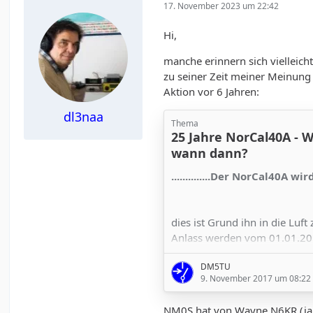
17. November 2023 um 22:42
Hi,
manche erinnern sich vielleic
zu seiner Zeit meiner Meinung
Aktion vor 6 Jahren:
dl3naa
Thema
25 Jahre NorCal40A - W
wann dann?
..............Der NorCal40A wir
dies ist Grund ihn in die Luf
Anlass werden vom 01.01.20
mehrere QSO-Partys dazu sta
DM5TU
Aber es kommt eigentlich noch
9. November 2017 um 08:22
Viele unter uns haben diesen
NM0S hat von Wayne N6KR (ja, 