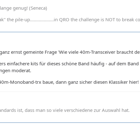
t lange genug! (Seneca)
k" the pile-up...................in QRO the challenge is NOT to bre
 ganz ernst gemeinte Frage 'Wie viele 40m-Transceiver braucht 
s einfachere kits für dieses schöne Band häufig - auf dem Ban
ängen moderat.
0m-Monoband-trx baue, dann ganz sicher diesen Klassiker hier! 
andards ist, dass man so viele verschiedene zur Auswahl hat.