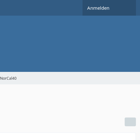
Anmelden
NorCal40