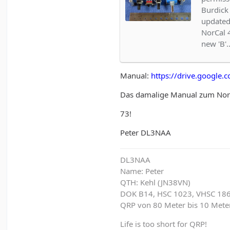
Burdick
updated
NorCal 
new 'B'
Manual:
https://drive.google.
Das damalige Manual zum Nor
73!
Peter DL3NAA
DL3NAA
Name: Peter
QTH: Kehl (JN38VN)
DOK B14, HSC 1023, VHSC 18
QRP von 80 Meter bis 10 Met
Life is too short for QRP!