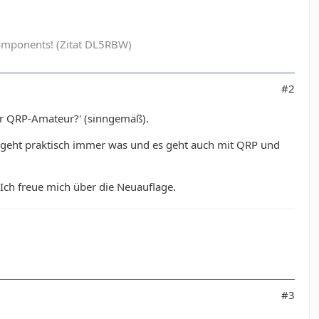
ak components! (Zitat DL5RBW)
#2
der QRP-Amateur?' (sinngemäß).
d geht praktisch immer was und es geht auch mit QRP und
Ich freue mich über die Neuauflage.
#3