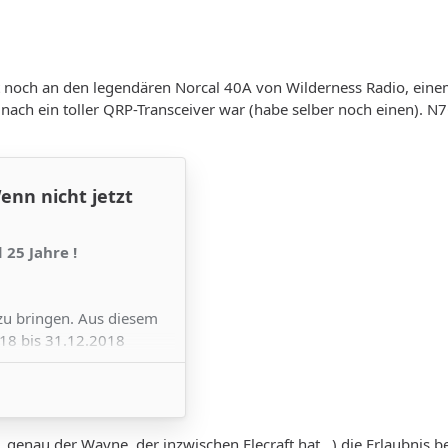
ht noch an den legendären Norcal 40A von Wilderness Radio, ein
 nach ein toller QRP-Transceiver war (habe selber noch einen). 
enn nicht jetzt
d 25 Jahre !
t zu bringen. Aus diesem
18 bis 31.12.2018
ttfinden.
 besser.....
, von
Wayne Burdick,
genau der Wayne, der inzwischen Elecraft hat...) die Erlaubnis