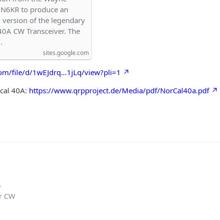
 N6KR to produce an
 version of the legendary
40A CW Transceiver. The
…
sites.google.com
com/file/d/1wEJdrq…1jLq/view?pli=1
cal 40A:
https://www.qrpproject.de/Media/pdf/NorCal40a.pdf
6
er CW