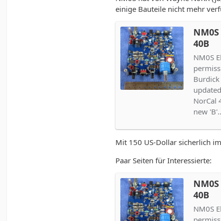
N6KR
entwickelten 40m CW
einige Bauteile nicht mehr ver
aufbauen können, oder haben
Sendeempfänger weitergege
NM0S E
40B
Für alle unter uns die dies b
spät dran waren ist jetzt de
NM0S El
dies…
permiss
Burdick
updated
NorCal 
new 'B'
Mit 150 US-Dollar sicherlich 
Paar Seiten für Interessierte:
NM0S E
40B
NM0S El
permiss