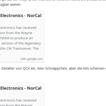
 Transceiver nicht
fügbar waren.
 ihren selbst gebauten
ben.
lectronics - NorCal
ereuen, oder einfach zu
r Zeitpunkt gekommen
ectronics has received
ion from the Wayne
 N6KR to produce an
 version of the legendary
40A CW Transceiver. The
…
sites.google.com
im Zeitalter von QCX etc. kein Schnäppchen, aber die Kits sche
lectronics - NorCal
ectronics has received
ion from the Wayne