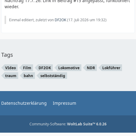
Nachtrag 17.7.'26: Link in Beitrag #15 angepasst, funktioniert
wieder.
Einmal editiert, zuletzt von
DF2OK
(
17. Juli 2026 um 19:32
)
Tags
VIdeo
Film
DF2OK
Lokomotive
NDR
Lokführer
traum
bahn
selbstständig
Datenschutzerklärung
Impressum
Community-Software:
WoltLab Suite™ 6.0.26