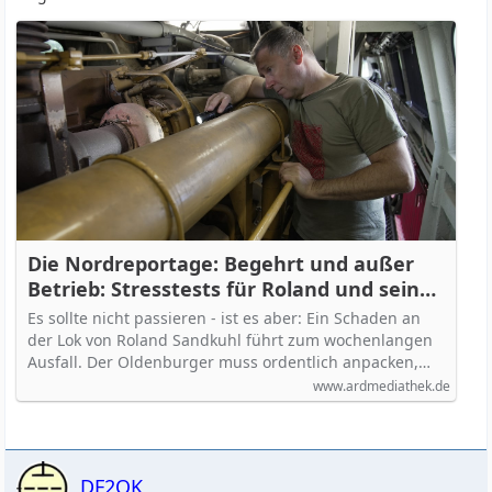
Die Nordreportage: Begehrt und außer
Betrieb: Stresstests für Roland und seine
Lok - hier anschauen
Es sollte nicht passieren - ist es aber: Ein Schaden an
der Lok von Roland Sandkuhl führt zum wochenlangen
Ausfall. Der Oldenburger muss ordentlich anpacken,…
www.ardmediathek.de
DF2OK